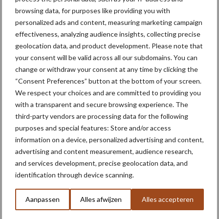
vind je op de website van de Week van de Korte Keten. Ook
browsing data, for purposes like providing you with
korte keten-producenten die niet deelnemen aan de
personalized ads and content, measuring marketing campaign
spaarkaartactie staan tijdens deze themaweek extra in de kijker.
effectiveness, analyzing audience insights, collecting precise
geolocation data, and product development. Please note that
Bron:
Provincie Antwerpen
your consent will be valid across all our subdomains. You can
Meer artikelen over ondernemen
change or withdraw your consent at any time by clicking the
“Consent Preferences” button at the bottom of your screen.
We respect your choices and are committed to providing you
Akkervarkens bieden
with a transparent and secure browsing experience. The
kansen voor circulariteit op
third-party vendors are processing data for the following
je bedrijf
purposes and special features: Store and/or access
information on a device, personalized advertising and content,
advertising and content measurement, audience research,
Conjuctuur gedaald, maar
and services development, precise geolocation data, and
volgens Brouns past enige
identification through device scanning.
nuance
Aanpassen
Alles afwijzen
Alles accepteren