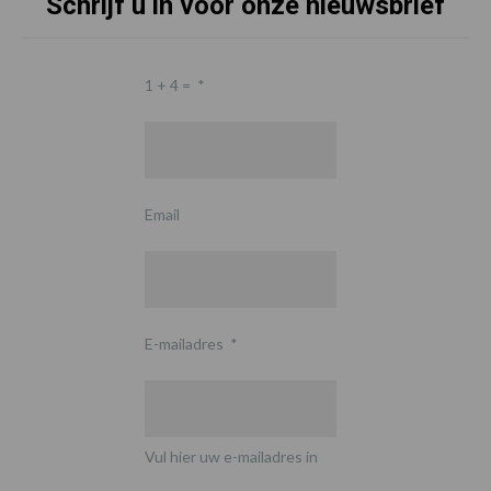
Schrijf u in voor onze nieuwsbrief
1 + 4 =
*
Email
E-mailadres
*
Vul hier uw e-mailadres in