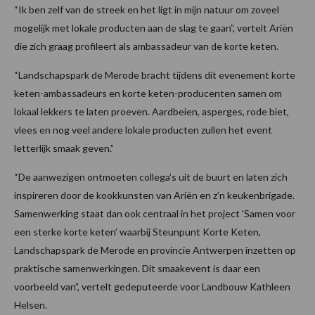
“Ik ben zelf van de streek en het ligt in mijn natuur om zoveel
mogelijk met lokale producten aan de slag te gaan”,
vertelt Ariën
die zich graag profileert als ambassadeur van de korte keten.
“Landschapspark de Merode bracht tijdens dit evenement korte
keten-ambassadeurs en korte keten-producenten samen om
lokaal lekkers te laten proeven. Aardbeien, asperges, rode biet,
vlees en nog veel andere lokale producten zullen het event
letterlijk smaak geven.”
“De aanwezigen ontmoeten collega’s uit de buurt en laten zich
inspireren door de kookkunsten van Ariën en z’n keukenbrigade.
Samenwerking staat dan ook centraal in het project ‘Samen voor
een sterke korte keten’ waarbij Steunpunt Korte Keten,
Landschapspark de Merode en provincie Antwerpen inzetten op
praktische samenwerkingen. Dit smaakevent is daar een
voorbeeld van”, vertelt gedeputeerde voor Landbouw Kathleen
Helsen.