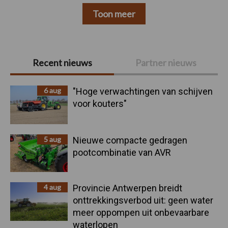
Toon meer
Primaire
Recent nieuws
Partner nieuws
Sidebar
6 aug
"Hoge verwachtingen van schijven
voor kouters"
5 aug
Nieuwe compacte gedragen
pootcombinatie van AVR
4 aug
Provincie Antwerpen breidt
onttrekkingsverbod uit: geen water
meer oppompen uit onbevaarbare
waterlopen