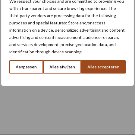
We respect your choices and are committed to providing you
with a transparent and secure browsing experience. The
third-party vendors are processing data for the following
purposes and special features: Store and/or access
information on a device, personalized advertising and content,
advertising and content measurement, audience research,
and services development, precise geolocation data, and
identification through device scanning.
Aanpassen
Alles afwijzen
Alles accepteren
Nieuwe compacte gedragen
pootcombinatie van AVR