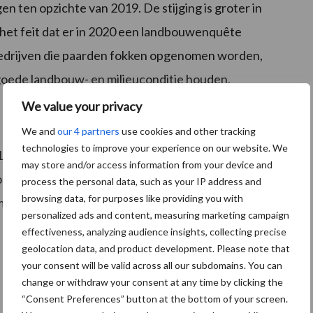
en ten opzichte van 2019. De stijging is groter in
n het feit dat er in 2020 een landbouwenquête
edrijven die paarden fokken opgenomen worden,
goede landbouw- en milieuconditie houden.
We value your privacy
We and
our 4 partners
use cookies and other tracking
technologies to improve your experience on our website. We
152 hectare, dat is een stijging met 1,3 procent. Het
may store and/or access information from your device and
m bestaande landbouwgronden die in het verleden
process the personal data, such as your IP address and
browsing data, for purposes like providing you with
jdelijk en blijvend grasland (bijna 12.000 ha).
personalized ads and content, measuring marketing campaign
effectiveness, analyzing audience insights, collecting precise
geolocation data, and product development. Please note that
your consent will be valid across all our subdomains. You can
change or withdraw your consent at any time by clicking the
“Consent Preferences” button at the bottom of your screen.