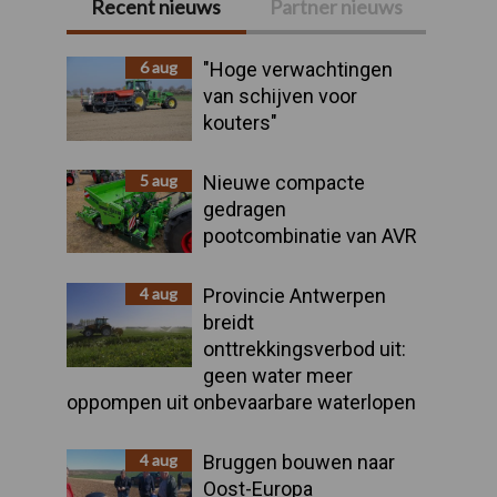
Recent nieuws
Partner nieuws
Primaire
Sidebar
6 aug
"Hoge verwachtingen
van schijven voor
kouters"
5 aug
Nieuwe compacte
gedragen
pootcombinatie van AVR
4 aug
Provincie Antwerpen
breidt
onttrekkingsverbod uit:
geen water meer
oppompen uit onbevaarbare waterlopen
4 aug
Bruggen bouwen naar
Oost-Europa