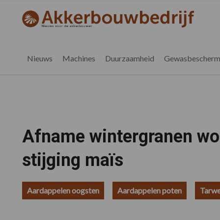
Spring
Door
Spring
Spring
naar
naar
naar
naar
akkerbouwbedrijf.be
Nieuws
de
de
de
de
hoofdnavigatie
hoofd
eerste
voettekst
voor
inhoud
sidebar
de
Nieuws
Machines
Duurzaamheid
Gewasbescherm
vlaamse
akkerbouwer
Afname wintergranen wo
stijging maïs
Aardappelen oogsten
Aardappelen poten
Tarwe