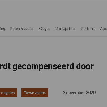
ing
Poten & zaaien
Oogst
Marktprijzen
Partners
Abo
rdt gecompenseerd door
2 november 2020
 oogsten
Tarwe zaaien.