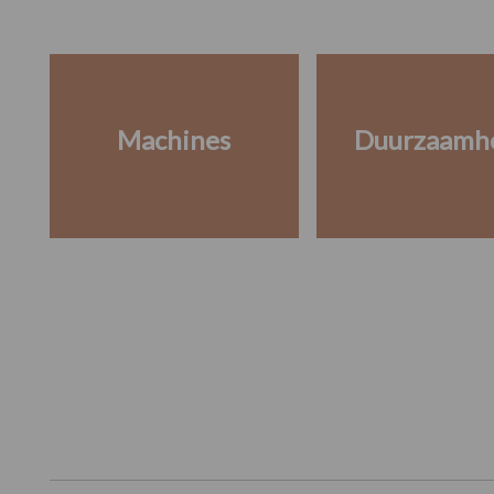
Machines
Duurzaamh
Footer