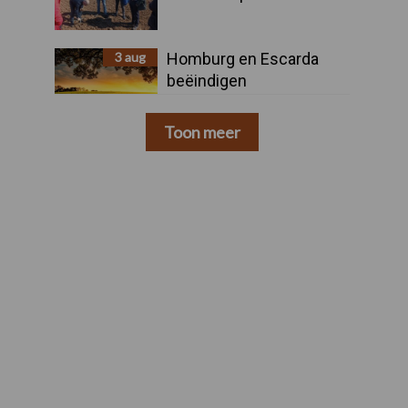
3 aug
Homburg en Escarda
beëindigen
samenwerking
Toon meer