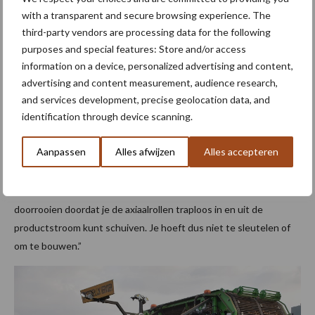
with a transparent and secure browsing experience. The
Varioweb meest gekozen
third-party vendors are processing data for the following
purposes and special features: Store and/or access
Varioweb is toch wel het paradepaardje van AVR. Dit is een
information on a device, personalized advertising and content,
gepatenteerde combinatie van een egelband en 28 axiaalrollen.
advertising and content measurement, audience research,
and services development, precise geolocation data, and
“Varioweb wordt vaak gekozen, in Nederland eigenlijk altijd”,
identification through device scanning.
verklaart Jos den Boer. “In Frankrijk kiezen gebruikers vaker voor
de crossrollenset en op het zand ook wel, maar Varioweb is voor
Aanpassen
Alles afwijzen
Alles accepteren
chauffeurs beter te begrijpen en de kans op
productbeschadigingen is kleiner. Onder uitdagende
omstandigheden kom je daar ook verder mee en kun je langer
doorrooien doordat je de axiaalrollen traploos in en uit de
productstroom kunt schuiven. Je hoeft dus niet te sleutelen of
om te bouwen.”