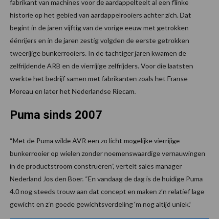
fabrikant van machines voor de aardappelteelt al een flinke
historie op het gebied van aardappelrooiers achter zich. Dat
begint in de jaren vijftig van de vorige eeuw met getrokken
éénrijers en in de jaren zestig volgden de eerste getrokken
tweerijige bunkerrooiers. In de tachtiger jaren kwamen de
zelfrijdende ARB en de vierrijige zelfrijders. Voor die laatsten
werkte het bedrijf samen met fabrikanten zoals het Franse
Moreau en later het Nederlandse Riecam.
Puma sinds 2007
“Met de Puma wilde AVR een zo licht mogelijke vierrijige
bunkerrooier op wielen zonder noemenswaardige vernauwingen
in de productstroom construeren”, vertelt sales manager
Nederland Jos den Boer. “En vandaag de dag is de huidige Puma
4.0 nog steeds trouw aan dat concept en maken z’n relatief lage
gewicht en z’n goede gewichtsverdeling ‘m nog altijd uniek.”