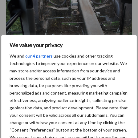
We value your privacy
We and
our 4 partners
use cookies and other tracking
technologies to improve your experience on our website. We
Vanaf de bestuurderstoel heb je vrij goed zicht op het rooiproces
may store and/or access information from your device and
process the personal data, such as your IP address and
met de rooibek, de diabolo’s en het eerste gedeelte van de
browsing data, for purposes like providing you with
graafmat.
personalized ads and content, measuring marketing campaign
Na de zeefmat volgt de eerste loofrol, dan opnieuw een korte
effectiveness, analyzing audience insights, collecting precise
zeefmat, de tweede loofrol en vervolgens een volle mat voor
geolocation data, and product development. Please note that
transport richting Varioweb, de crossrollenset of een
your consent will be valid across all our subdomains. You can
terugvoerband. De derde en vierde mat zijn berubberd en dat
change or withdraw your consent at any time by clicking the
draagt volgens AVR bij aan de aardappelvriendelijkheid van de
“Consent Preferences” button at the bottom of your screen.
reiniging.
We respect your choices and are committed to providing you