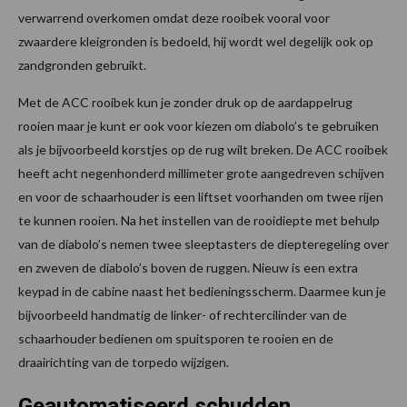
verwarrend overkomen omdat deze rooibek vooral voor
zwaardere kleigronden is bedoeld, hij wordt wel degelijk ook op
zandgronden gebruikt.
Met de ACC rooibek kun je zonder druk op de aardappelrug
rooien maar je kunt er ook voor kiezen om diabolo’s te gebruiken
als je bijvoorbeeld korstjes op de rug wilt breken. De ACC rooibek
heeft acht negenhonderd millimeter grote aangedreven schijven
en voor de schaarhouder is een liftset voorhanden om twee rijen
te kunnen rooien. Na het instellen van de rooidiepte met behulp
van de diabolo’s nemen twee sleeptasters de diepteregeling over
en zweven de diabolo’s boven de ruggen. Nieuw is een extra
keypad in de cabine naast het bedieningsscherm. Daarmee kun je
bijvoorbeeld handmatig de linker- of rechtercilinder van de
schaarhouder bedienen om spuitsporen te rooien en de
draairichting van de torpedo wijzigen.
Geautomatiseerd schudden