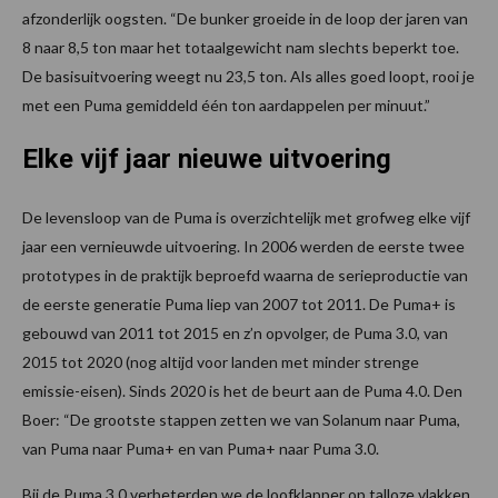
afzonderlijk oogsten. “De bunker groeide in de loop der jaren van
8 naar 8,5 ton maar het totaalgewicht nam slechts beperkt toe.
De basisuitvoering weegt nu 23,5 ton. Als alles goed loopt, rooi je
met een Puma gemiddeld één ton aardappelen per minuut.”
Elke vijf jaar nieuwe uitvoering
De levensloop van de Puma is overzichtelijk met grofweg elke vijf
jaar een vernieuwde uitvoering. In 2006 werden de eerste twee
prototypes in de praktijk beproefd waarna de serieproductie van
de eerste generatie Puma liep van 2007 tot 2011. De Puma+ is
gebouwd van 2011 tot 2015 en z’n opvolger, de Puma 3.0, van
2015 tot 2020 (nog altijd voor landen met minder strenge
emissie-eisen). Sinds 2020 is het de beurt aan de Puma 4.0. Den
Boer: “De grootste stappen zetten we van Solanum naar Puma,
van Puma naar Puma+ en van Puma+ naar Puma 3.0.
Bij de Puma 3.0 verbeterden we de loofklapper op talloze vlakken