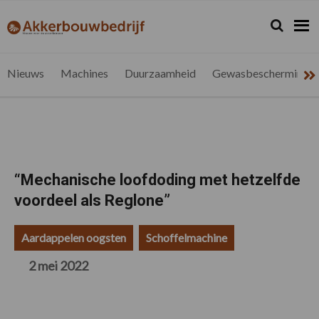
Spring
Door
Spring
Spring
naar
naar
naar
naar
Zoeken...
Zoek
akkerbouwbedrijf.be
Nieuws
de
de
de
de
hoofdnavigatie
hoofd
eerste
voettekst
voor
inhoud
sidebar
de
Nieuws
Machines
Duurzaamheid
Gewasbescherming
vlaamse
akkerbouwer
“Mechanische loofdoding met hetzelfde
voordeel als Reglone”
Aardappelen oogsten
Schoffelmachine
2 mei 2022