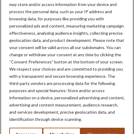
may store and/or access information from your device and
Dit jaar zijn Gerry Wasse en Wouter Truin in contact gekomen
process the personal data, such as your IP address and
met Michaël Stolberg-Rohr (MSR). Deze machinebouwer heeft elf
browsing data, for purposes like providing you with
jaar gesleuteld aan de ontwikkeling van een mechanisch
personalized ads and content, measuring marketing campaign
alternatief voor onkruidbestrijding en loofdoding in de
effectiveness, analyzing audience insights, collecting precise
aardappelteelt.
geolocation data, and product development. Please note that
your consent will be valid across all our subdomains. You can
In Denemarken, een land dat vergelijkbare teelt- en
change or withdraw your consent at any time by clicking the
bodemomstandigheden kent als Nederland, is het voor
“Consent Preferences” button at the bottom of your screen.
onkruidbestrijding alleen toegestaan om voor opkomst chemie
We respect your choices and are committed to providing you
toe te passen. Deense telers gaan daarom drie keer met de Opti
with a transparent and secure browsing experience. The
Weeder door het gewas heen voordat het sluit. Naast een
third-party vendors are processing data for the following
goedwerkende techniek is dus ook een grote capaciteit
purposes and special features: Store and/or access
belangrijk.
information on a device, personalized advertising and content,
advertising and content measurement, audience research,
and services development, precise geolocation data, and
identification through device scanning.