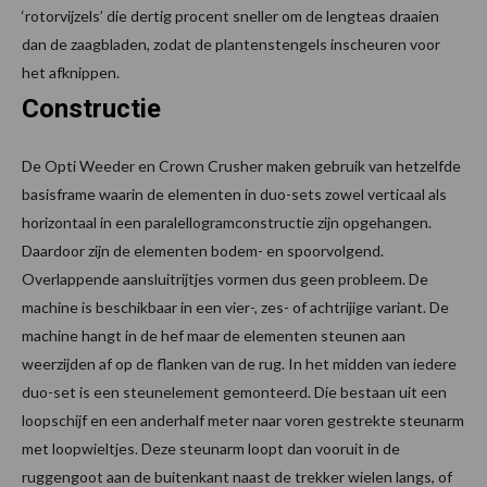
‘rotorvijzels’ die dertig procent sneller om de lengteas draaien
dan de zaagbladen, zodat de plantenstengels inscheuren voor
het afknippen.
Constructie
De Opti Weeder en Crown Crusher maken gebruik van hetzelfde
basisframe waarin de elementen in duo-sets zowel verticaal als
horizontaal in een paralellogramconstructie zijn opgehangen.
Daardoor zijn de elementen bodem- en spoorvolgend.
Overlappende aansluitrijtjes vormen dus geen probleem. De
machine is beschikbaar in een vier-, zes- of achtrijige variant. De
machine hangt in de hef maar de elementen steunen aan
weerzijden af op de flanken van de rug. In het midden van iedere
duo-set is een steunelement gemonteerd. Die bestaan uit een
loopschijf en een anderhalf meter naar voren gestrekte steunarm
met loopwieltjes. Deze steunarm loopt dan vooruit in de
ruggengoot aan de buitenkant naast de trekker wielen langs, of