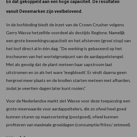
En dat gekoppeld aan een hoge capaciteit. De resultaten
vanuit Denemarken zijn veelbelovend.
In de loofdoding biedt de inzet van de Crown Crusher volgens
Gerry Wasse hetzelfde voordeel als destijds Reglone. Namelijk
een grote bewerkingscapaciteit en het afsterven (groei stop) van
het loof direct al in één dag. “De werking is gebaseerd op het
inscheuren van het wortelgroeipunt van de aardappelstengel.
Met als gevolg dat de plant meteen haar sapstroom laat
uitstromen en zo als het ware ‘leegbloedt’. Er vindt daarna geen
hergroei meer plaats en de knollen starten meteen met afharden,
zodat je veertien dagen later kunt rooien.”
Voor de Nederlandse markt ziet Wasse voor deze toepassing een
grote meerwaarde voor aardappeltelers, die zo ofwel heel goed
kunnen sturen op maatsortering (pootgoed), ofwel kunnen
profiteren van maximale groeidagen (consumptie/frites/ zetmeel).