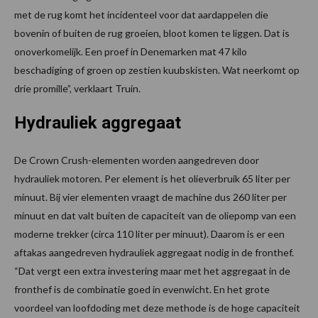
met de rug komt het incidenteel voor dat aardappelen die
bovenin of buiten de rug groeien, bloot komen te liggen. Dat is
onoverkomelijk. Een proef in Denemarken mat 47 kilo
beschadiging of groen op zestien kuubskisten. Wat neerkomt op
drie promille”, verklaart Truin.
Hydrauliek aggregaat
De Crown Crush-elementen worden aangedreven door
hydrauliek motoren. Per element is het olieverbruik 65 liter per
minuut. Bij vier elementen vraagt de machine dus 260 liter per
minuut en dat valt buiten de capaciteit van de oliepomp van een
moderne trekker (circa 110 liter per minuut). Daarom is er een
aftakas aangedreven hydrauliek aggregaat nodig in de fronthef.
“Dat vergt een extra investering maar met het aggregaat in de
fronthef is de combinatie goed in evenwicht. En het grote
voordeel van loofdoding met deze methode is de hoge capaciteit