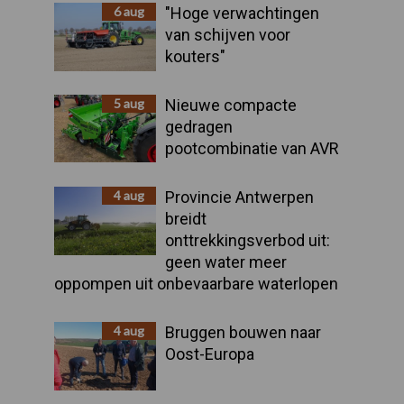
Sidebar
6 aug
"Hoge verwachtingen
van schijven voor
kouters"
5 aug
Nieuwe compacte
gedragen
pootcombinatie van AVR
4 aug
Provincie Antwerpen
breidt
onttrekkingsverbod uit:
geen water meer
oppompen uit onbevaarbare waterlopen
4 aug
Bruggen bouwen naar
Oost-Europa