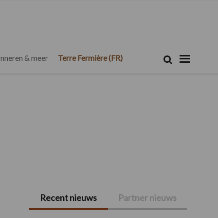
Zoeken...
Zoek
nneren & meer
Terre Fermière (FR)
Recent nieuws
Partner nieuws
Primaire