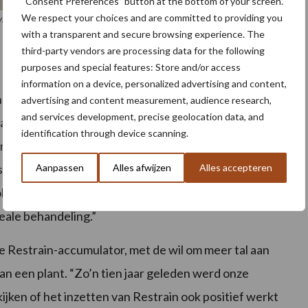
“Consent Preferences” button at the bottom of your screen.
We respect your choices and are committed to providing you
ilt middelste stuk met maatsortering tussen 35 en 55 millimeter zo
with a transparent and secure browsing experience. The
third-party vendors are processing data for the following
purposes and special features: Store and/or access
information on a device, personalized advertising and content,
n rassen waar de behandeling werkt. Knolzetting is
advertising and content measurement, audience research,
and services development, precise geolocation data, and
hap beïnvloedt ook het succes van Restrain Ethyleen.
identification through device scanning.
n andere rassen. Een teler komt vanwege bepaalde
Aanpassen
Alles afwijzen
Alles accepteren
train Ethyleen zorg je er voor dat het kleine nadeel
en. Voor dit ras is het dus een ideale proef, of
ideale behandeling.”
 Restrain-accumulator, met de wil om meer tal aan
n een plant. “Zo’n tien jaar geleden werd onze
ijken of het inzetten van Restrain ook positief werkt