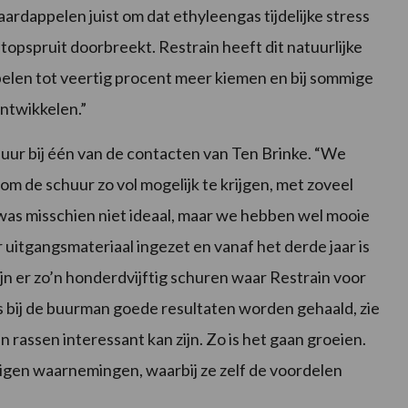
taardappelen juist om dat ethyleengas tijdelijke stress
topspruit doorbreekt. Restrain heeft dit natuurlijke
elen tot veertig procent meer kiemen en bij sommige
ontwikkelen.”
huur bij één van de contacten van Ten Brinke. “We
m de schuur zo vol mogelijk te krijgen, met zoveel
 was misschien niet ideaal, maar we hebben wel mooie
r uitgangsmateriaal ingezet en vanaf het derde jaar is
jn er zo’n honderdvijftig schuren waar Restrain voor
 bij de buurman goede resultaten worden gehaald, zie
un rassen interessant kan zijn. Zo is het gaan groeien.
igen waarnemingen, waarbij ze zelf de voordelen