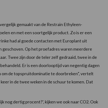
n vergelijk gemaakt van de Restrain Ethyleen-
oelen en met een soortgelijk product. Zo is er een
rinke had al goede contacten met Europlant uit
ren geschoven. Op het proefadres waren meerdere
r. Twee zijn door de teler zelf gedraaid, twee in de
 behandeld. Er is een doorlooptijd van negentig dagen
en om de topspruitdominatie te doorbreken”, vertelt
keer in de twee weken in de schuur te komen. Dat
ijk nog dertig procent?’, kijken we ook naar CO2. Ook