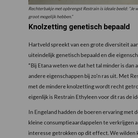
Rechterbakje met opbrengst Restrain is ideale beeld: “Je w
groot mogelijk hebben.”
Knolzetting genetisch bepaald
Hartveld spreekt van een grote diversiteit aa
uiteindelijk genetisch bepaald en die eigensc
“Bij Etana weten we dat het tal minder is da
andere eigenschappen bij zo’n ras uit. Met Res
met de mindere knolzetting wordt recht getrokk
eigenlijk is Restrain Ethyleen voor dit ras de 
In Engeland hadden de boeren ervaring met de
kleine consumptieaardappelen te verkrijgen aa
interesse getrokken op dit effect. We wilden k