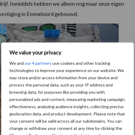
ijf. Inmiddels hebben we alleen nog maar onze eigen
e vestiging in Emmeloord gebouwd.
We value your privacy
We and
our 4 partners
use cookies and other tracking
technologies to improve your experience on our website. We
may store and/or access information from your device and
process the personal data, such as your IP address and
browsing data, for purposes like providing you with
personalized ads and content, measuring marketing campaign
effectiveness, analyzing audience insights, collecting precise
geolocation data, and product development. Please note that
your consent will be valid across all our subdomains. You can
change or withdraw your consent at any time by clicking the