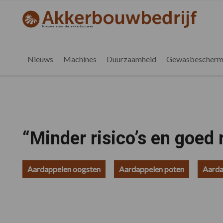
Spring
Door
Spring
Spring
naar
naar
naar
naar
akkerbouwbedrijf.be
Nieuws
de
de
de
de
hoofdnavigatie
hoofd
eerste
voettekst
voor
inhoud
sidebar
de
Nieuws
Machines
Duurzaamheid
Gewasbescherm
vlaamse
akkerbouwer
“Minder risico’s en goed
Aardappelen oogsten
Aardappelen poten
Aarda