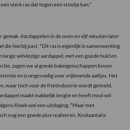
een sterk ras dat tegen een stootje kan.”
gemak. Aardappelen in de oven en vijf minuten later
l die hierbij past. “Dit ras is eigenlijk in samenwerking
en lange witvlezige aardappel, met een goede huid en
selectie, zagen we al goede bakeigenschappen boven
entie en is ongevoelig voor vrijlevende aaltjes. Het
n, waar toch voor de frietindustrie wordt geteeld,
rdappel maakt makkelijk lengte en heeft mooi wit
volgens Kloek wel een uitdaging. “Maar met
och nog een goede plus realiseren. Knolaantal is