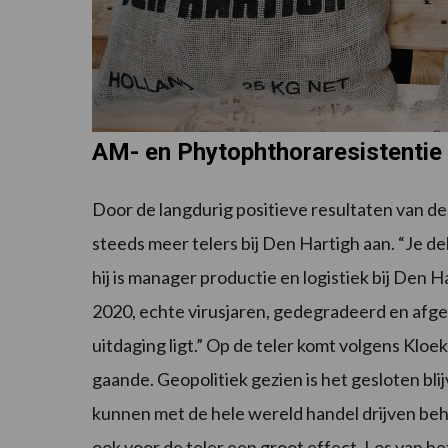
AM- en Phytophthoraresistentie
Door de langdurig positieve resultaten van d
steeds meer telers bij Den Hartigh aan. “Je dek
hij is manager productie en logistiek bij Den H
2020, echte virusjaren, gedegradeerd en afgek
uitdaging ligt.” Op de teler komt volgens Kloek
gaande. Geopolitiek gezien is het gesloten bl
kunnen met de hele wereld handel drijven beh
ook voor de teler een groot effect. Los van het