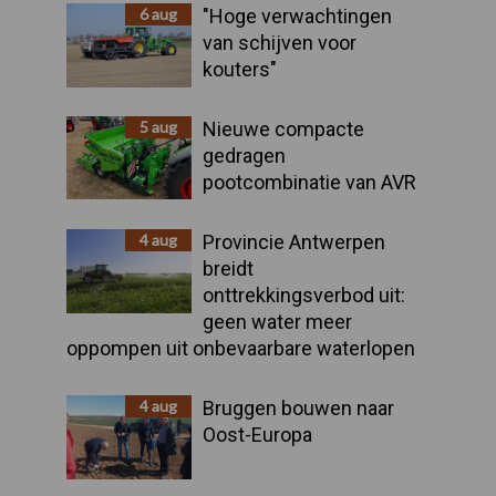
Sidebar
6 aug
"Hoge verwachtingen
van schijven voor
kouters"
5 aug
Nieuwe compacte
gedragen
pootcombinatie van AVR
4 aug
Provincie Antwerpen
breidt
onttrekkingsverbod uit:
geen water meer
oppompen uit onbevaarbare waterlopen
4 aug
Bruggen bouwen naar
Oost-Europa