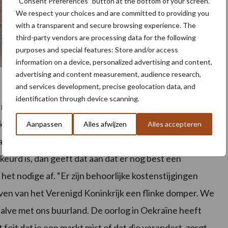
“Consent Preferences” button at the bottom of your screen.
We respect your choices and are committed to providing you
with a transparent and secure browsing experience. The
third-party vendors are processing data for the following
purposes and special features: Store and/or access
information on a device, personalized advertising and content,
advertising and content measurement, audience research,
and services development, precise geolocation data, and
identification through device scanning.
e rassen met AM- en Phytophthoraresistentie klopten
t ook een bepaald risico af”, verklaart Matthijs Kloek,
Aanpassen
Alles afwijzen
Alles accepteren
artigh. “Als je ziet hoeveel van de oogst in 2019 en
eurd is, dan geeft dat aan dat er nog best een
 het nodige af. “Er zijn behoorlijke kostenstijgingen
ijven van het Verenigd Koninkrijk een flinke domper. We
alve met ons buurland. De oorlog in Oekraïne heeft
 feit dat je een markt mist of dat die verandert, zorgt