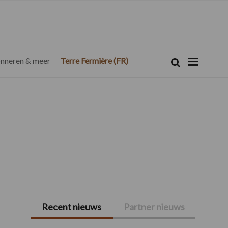
Zoeken...
Zoek
nneren & meer
Terre Fermière (FR)
Recent nieuws
Partner nieuws
Primaire