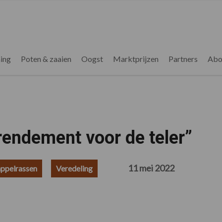
ing
Poten & zaaien
Oogst
Marktprijzen
Partners
Abo
 rendement voor de teler”
11 mei 2022
ppelrassen
Veredeling