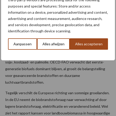
uitbreiding.
purposes and special features: Store and/or access
information on a device, personalized advertising and content,
Biobrandstoffen: extra vraag, maar
advertising and content measurement, audience research,
and services development, precise geolocation data, and
beleid bepaalt tempo
identification through device scanning.
Biofuels blijven belangrijk als afzetkanaal voor
Aanpassen
Alles afwijzen
Alles accepteren
akkerbouwgrondstoffen. Ethanol wordt vooral gemaakt uit mais
en suikergewassen en biodiesel vooral uit plantaardige oliën zoals
soja-, koolzaad- en palmolie. OECD-FAO verwacht dat eerste-
generatie biofuels dominant blijven, al groeit de belangstelling
voor geavanceerde brandstoffen en duurzame
luchtvaartbrandstoffen.
Tegelijk verschilt de Europese richting van sommige groeilanden.
In de EU neemt de biobrandstofvraag naar verwachting af door
lagere brandstofvraag, elektrificatie en veranderend beleid. Wel
ziet het rapport kansen voor landbouwbiomassa in hoogwaardige