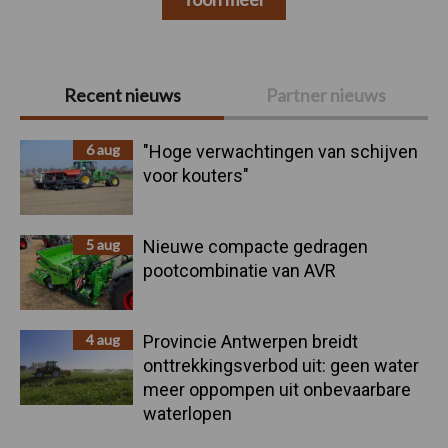
Primaire
Recent nieuws
Partner nieuws
Sidebar
6 aug
"Hoge verwachtingen van schijven
voor kouters"
5 aug
Nieuwe compacte gedragen
pootcombinatie van AVR
4 aug
Provincie Antwerpen breidt
onttrekkingsverbod uit: geen water
meer oppompen uit onbevaarbare
waterlopen