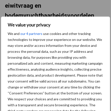
eiwitvraag en
bodemvruchtbaarheidsvoordelen
We value your privacy
Peulvruchten krijgen volgens OECD-FAO opnieuw meer
We and
our 4 partners
use cookies and other tracking
betekenis in het wereldwijde voedingspatroon. De consumptie
technologies to improve your experience on our website. We
per hoofd stijgt naar verwachting met 11 procent tot 8,2 kilogram
may store and/or access information from your device and
per persoon per jaar in 2035. De groei komt uit landen waar
process the personal data, such as your IP address and
peulvruchten een belangrijke plantaardige eiwitbron zijn, maar
browsing data, for purposes like providing you with
ook uit hogere inkomenslanden waar de vraag naar plantaardige
personalized ads and content, measuring marketing campaign
voeding groeit.
effectiveness, analyzing audience insights, collecting precise
geolocation data, and product development. Please note that
Voor akkerbouwers is ook de teeltkundige kant relevant.
your consent will be valid across all our subdomains. You can
Peulvruchten binden stikstof, kunnen bijdragen aan
change or withdraw your consent at any time by clicking the
bodemvruchtbaarheid en passen in bredere bouwplannen. Het
“Consent Preferences” button at the bottom of your screen.
rapport noemt daarbij ook beleidssteun, waaronder de Europese
We respect your choices and are committed to providing you
eiwitstrategie. Tegelijk blijven lagere en wisselvalligere
with a transparent and secure browsing experience. The
opbrengsten ten opzichte van granen een rem op snelle
third-party vendors are processing data for the following