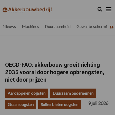
Spring
Door
Spring
Spring
naar
naar
naar
naar
Zoeken...
Zoek
akkerbouwbedrijf.be
Nieuws
de
de
de
de
hoofdnavigatie
hoofd
eerste
voettekst
voor
inhoud
sidebar
de
Nieuws
Machines
Duurzaamheid
Gewasbescherming
vlaamse
akkerbouwer
OECD-FAO: akkerbouw groeit richting
2035 vooral door hogere opbrengsten,
niet door prijzen
Aardappelen oogsten
Duurzaam ondernemen
9 juli 2026
Graan oogsten
Suikerbieten oogsten