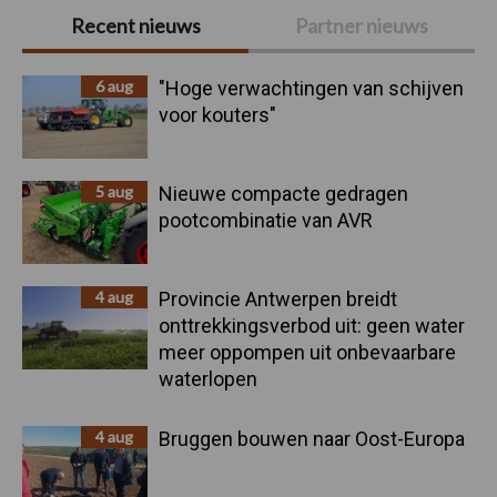
Primaire
Recent nieuws
Partner nieuws
Sidebar
6 aug
"Hoge verwachtingen van schijven
voor kouters"
5 aug
Nieuwe compacte gedragen
pootcombinatie van AVR
4 aug
Provincie Antwerpen breidt
onttrekkingsverbod uit: geen water
meer oppompen uit onbevaarbare
waterlopen
4 aug
Bruggen bouwen naar Oost-Europa