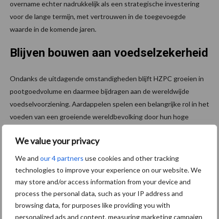
overname echter nadrukkelijk als een strategische investering
voor de lange termijn, met vertrouwen in de toegevoegde
waarde in de komende jaren.
Blijven bouwen aan voedselzekerheid
Ondanks de uitdagende omstandigheden blijft HZPC groeien in
pootgoedvolume en daarmee bijdragen aan de wereldwijde
voedselvoorziening. Aardappelen spelen een belangrijke rol in het
voeden van een groeiende wereldbevolking door hun hoge
opbrengst per hectare, voedingswaarde en brede inzetbaarheid.
We value your privacy
Tot slot blijft Royal HZPC Group investeren in kennis, innovatie
We and
our 4 partners
use cookies and other tracking
en samenwerking, met als doel ook in wisselende
technologies to improve your experience on our website. We
marktomstandigheden een betrouwbare partner te zijn voor
may store and/or access information from your device and
telers, klanten en certificaathouders.
process the personal data, such as your IP address and
browsing data, for purposes like providing you with
Bron:
HZPC
personalized ads and content, measuring marketing campaign