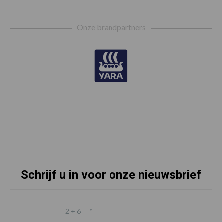
Footer
Onze brandpartners
Schrijf u in voor onze nieuwsbrief
2 + 6 =
*