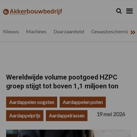
Spring
Door
Spring
Spring
naar
naar
naar
naar
Zoeken...
Zoek
akkerbouwbedrijf.be
Nieuws
de
de
de
de
hoofdnavigatie
hoofd
eerste
voettekst
voor
inhoud
sidebar
de
Nieuws
Machines
Duurzaamheid
Gewasbescherming
vlaamse
akkerbouwer
Wereldwijde volume pootgoed HZPC
groep stijgt tot boven 1,1 miljoen ton
Aardappelen oogsten
Aardappelen poten
19 mei 2026
Aardappelprijs
Aardappelrassen