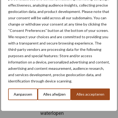
Meer artikelen over
effectiveness, analyzing audience insights, collecting precise
geolocation data, and product development. Please note that
your consent will be valid across all our subdomains. You can
“Hoge verwachtingen van
change or withdraw your consent at any time by clicking the
schijven voor kouters”
“Consent Preferences” button at the bottom of your screen.
We respect your choices and are committed to providing you
with a transparent and secure browsing experience. The
third-party vendors are processing data for the following
Nieuwe compacte
purposes and special features: Store and/or access
gedragen pootcombinatie
information on a device, personalized advertising and content,
van AVR
advertising and content measurement, audience research,
and services development, precise geolocation data, and
identification through device scanning.
Provincie Antwerpen breidt
Aanpassen
Alles afwijzen
Alles accepteren
onttrekkingsverbod uit:
geen water meer
oppompen uit onbevaarbare
waterlopen