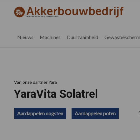
Spring
Door
Spring
Spring
naar
naar
naar
naar
akkerbouwbedrijf.be
Nieuws
de
de
de
de
hoofdnavigatie
hoofd
eerste
voettekst
voor
inhoud
sidebar
de
Nieuws
Machines
Duurzaamheid
Gewasbescherm
vlaamse
akkerbouwer
Van onze partner Yara
YaraVita Solatrel
Aardappelen oogsten
Aardappelen poten