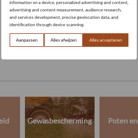
information on a device, personalized advertising and content,
advertising and content measurement, audience research,
and services development, precise geolocation data, and
Van onze partner Yara
identification through device scanning.
Zijn bladmeststoffen een goed
alternatief voor dure kunstmest?
Aanpassen
Alles afwijzen
Alles accepteren
eid
Gewasbescherming
Poten en