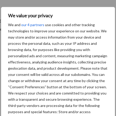
We value your privacy
eft het gewas op dat moment de groeistimulans die
We and
our 4 partners
use cookies and other tracking
t veel gewasbeschermingsmiddelen gecombineerd
technologies to improve your experience on our website. We
may store and/or access information from your device and
process the personal data, such as your IP address and
browsing data, for purposes like providing you with
personalized ads and content, measuring marketing campaign
effectiveness, analyzing audience insights, collecting precise
geolocation data, and product development. Please note that
your consent will be valid across all our subdomains. You can
change or withdraw your consent at any time by clicking the
“Consent Preferences” button at the bottom of your screen.
We respect your choices and are committed to providing you
with a transparent and secure browsing experience. The
third-party vendors are processing data for the following
purposes and special features: Store and/or access