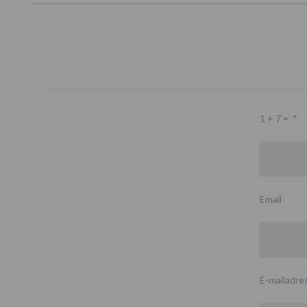
1 + 7 =
*
Email
E-mailadre