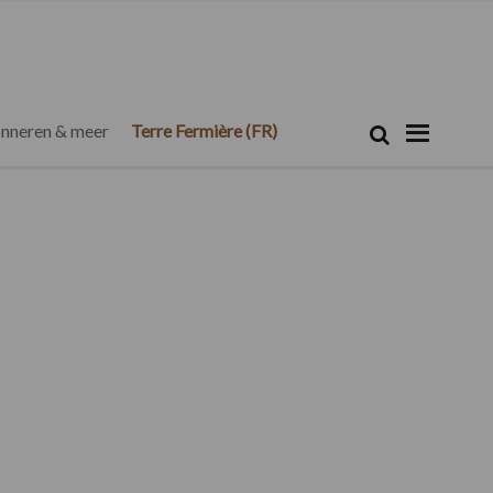
Zoeken...
Zoek
nneren & meer
Terre Fermière (FR)
Primaire