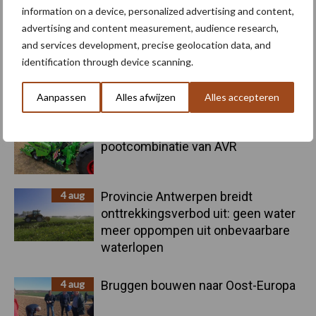
Primaire
information on a device, personalized advertising and content,
Recent nieuws
Partner nieuws
advertising and content measurement, audience research,
Sidebar
and services development, precise geolocation data, and
6 aug
"Hoge verwachtingen van schijven
identification through device scanning.
voor kouters"
Aanpassen
Alles afwijzen
Alles accepteren
5 aug
Nieuwe compacte gedragen
pootcombinatie van AVR
4 aug
Provincie Antwerpen breidt
onttrekkingsverbod uit: geen water
meer oppompen uit onbevaarbare
waterlopen
4 aug
Bruggen bouwen naar Oost-Europa