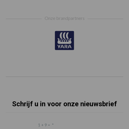
Footer
Onze brandpartners
Schrijf u in voor onze nieuwsbrief
1 + 9 =
*