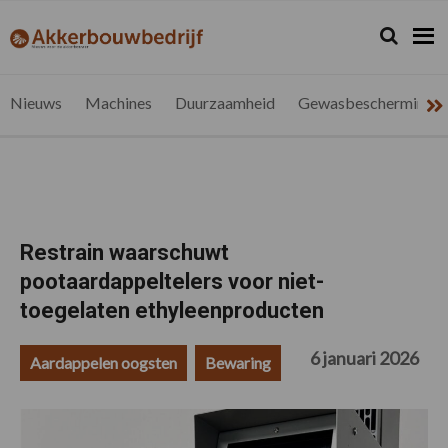
Spring
Door
Spring
Spring
naar
naar
naar
naar
Zoeken...
Zoek
akkerbouwbedrijf.be
Nieuws
de
de
de
de
hoofdnavigatie
hoofd
eerste
voettekst
voor
inhoud
sidebar
de
Nieuws
Machines
Duurzaamheid
Gewasbescherming
vlaamse
akkerbouwer
Restrain waarschuwt
pootaardappeltelers voor niet-
toegelaten ethyleenproducten
6 januari 2026
Aardappelen oogsten
Bewaring