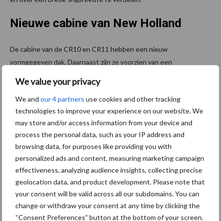
Nieuwe cabine van New Holland
De cabine van de CR10 en CR11 hebben een nieuw
vormgegeven dak. Daarnaast zijn ze voorzien van een
handenwastank van 25 liter met geïntegreerde zeeppomp in de
We value your privacy
buurt van de toegangstreden. Ook bevat het meerdere
We and
our 4 partners
use cookies and other tracking
upgrades. De bediening is vereenvoudigd door opname van twee
technologies to improve your experience on our website. We
Intelliview 12-terminals met touchscreen. De primaire monitor op
may store and/or access information from your device and
de rechterconsole zorgt voor beheer en bewaking van de
process the personal data, such as your IP address and
belangrijkste bedieningen van de maaidorser. De secundaire
browsing data, for purposes like providing you with
monitor is op de A-stijl geconfigureerd en verantwoordelijk voor
personalized ads and content, measuring marketing campaign
kartering en geleiding.
effectiveness, analyzing audience insights, collecting precise
geolocation data, and product development. Please note that
Beide maaidorsers zijn uitgerust met drie camera’s, die zicht op de
your consent will be valid across all our subdomains. You can
achterkant, op de graantank en op de lospijp bieden, terwijl een
change or withdraw your consent at any time by clicking the
360 graden vogelvluchtcamera optioneel is, evenals een camera
“Consent Preferences” button at the bottom of your screen.