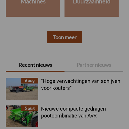
Machines
Duurzaamheid
Toon meer
Primaire
Recent nieuws
Partner nieuws
Sidebar
6 aug
"Hoge verwachtingen van schijven
voor kouters"
5 aug
Nieuwe compacte gedragen
pootcombinatie van AVR