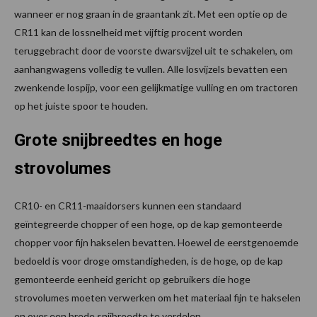
wanneer er nog graan in de graantank zit. Met een optie op de
CR11 kan de lossnelheid met vijftig procent worden
teruggebracht door de voorste dwarsvijzel uit te schakelen, om
aanhangwagens volledig te vullen. Alle losvijzels bevatten een
zwenkende lospijp, voor een gelijkmatige vulling en om tractoren
op het juiste spoor te houden.
Grote snijbreedtes en hoge
strovolumes
CR10- en CR11-maaidorsers kunnen een standaard
geïntegreerde chopper of een hoge, op de kap gemonteerde
chopper voor fijn hakselen bevatten. Hoewel de eerstgenoemde
bedoeld is voor droge omstandigheden, is de hoge, op de kap
gemonteerde eenheid gericht op gebruikers die hoge
strovolumes moeten verwerken om het materiaal fijn te hakselen
en over een brede snijbreedte te verdelen.