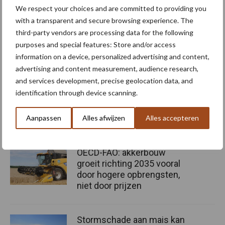
op de trekhaak van de aanhangwagen. Beide monitors kunnen
We respect your choices and are committed to providing you
worden geconfigureerd om externe camerabeelden weer te
with a transparent and secure browsing experience. The
geven. De bestuurder kan nu ook meer functies op afstand
third-party vendors are processing data for the following
vanuit de cabine bedienen. Hier valt ook toerentallen van de
purposes and special features: Store and/or access
rotors, hakselaar en losvijzel onder. Daarnaast kan vanuit de
information on a device, personalized advertising and content,
cabine omkering van de DFR en rotors, en volledige in- en
advertising and content measurement, audience research,
and services development, precise geolocation data, and
uitschakeling van de strohakselaar worden uitgevoerd.
identification through device scanning.
Bron:
CNH
Aanpassen
Alles afwijzen
Alles accepteren
Meer artikelen over graan oogsten
OECD-FAO: akkerbouw
groeit richting 2035 vooral
door hogere opbrengsten,
niet door prijzen
Stormschade aan mais kan