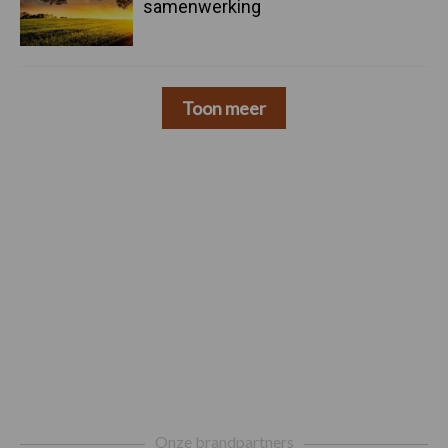
samenwerking
Toon meer
Footer
Onze brandpartners