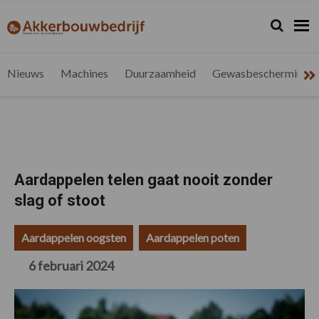
Spring
Door
Spring
Spring
naar
naar
naar
naar
Zoeken...
Zoek
akkerbouwbedrijf.be
Nieuws
de
de
de
de
hoofdnavigatie
hoofd
eerste
voettekst
voor
inhoud
sidebar
de
Nieuws
Machines
Duurzaamheid
Gewasbescherming
vlaamse
akkerbouwer
Aardappelen telen gaat nooit zonder
slag of stoot
Aardappelen oogsten
Aardappelen poten
6 februari 2024