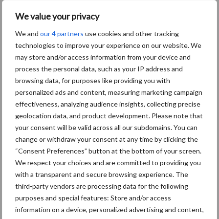
We value your privacy
Nieuwe compacte
gedragen pootcombinatie
We and
our 4 partners
use cookies and other tracking
van AVR
technologies to improve your experience on our website. We
may store and/or access information from your device and
process the personal data, such as your IP address and
browsing data, for purposes like providing you with
HAK combineert
personalized ads and content, measuring marketing campaign
onkruidbestrijdingstechniek
effectiveness, analyzing audience insights, collecting precise
en in één werkgang
geolocation data, and product development. Please note that
your consent will be valid across all our subdomains. You can
change or withdraw your consent at any time by clicking the
NEPG-areaal
“Consent Preferences” button at the bottom of your screen.
consumptieaardappelen
We respect your choices and are committed to providing you
daalt met 11 procent
with a transparent and secure browsing experience. The
third-party vendors are processing data for the following
purposes and special features: Store and/or access
information on a device, personalized advertising and content,