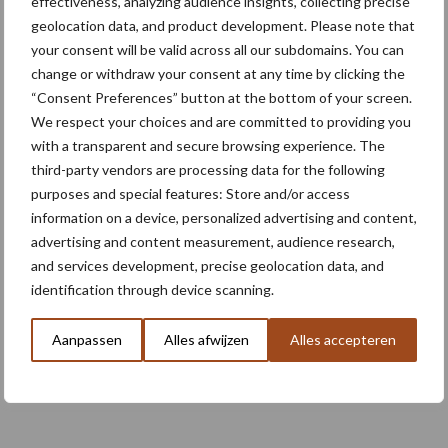
effectiveness, analyzing audience insights, collecting precise
Meer lezen over:
geolocation data, and product development. Please note that
your consent will be valid across all our subdomains. You can
change or withdraw your consent at any time by clicking the
Maak uw keuze
“Consent Preferences” button at the bottom of your screen.
We respect your choices and are committed to providing you
with a transparent and secure browsing experience. The
third-party vendors are processing data for the following
purposes and special features: Store and/or access
Machines
Duurzaamheid
information on a device, personalized advertising and content,
advertising and content measurement, audience research,
and services development, precise geolocation data, and
identification through device scanning.
Toon meer
Aanpassen
Alles afwijzen
Alles accepteren
Footer