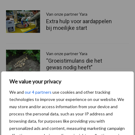
S
Van onze partner Yara
Extra hulp voor aardappelen
bij moeilijke start
Van onze partner Yara
“Groeistimulans die het
gewas nodig heeft”
We value your privacy
We and
our 4 partners
use cookies and other tracking
Van onze partner Yara
technologies to improve your experience on our website. We
“Ondersteun de aardappel
met zijn basisbehoefte aan
may store and/or access information from your device and
fosfaat”
process the personal data, such as your IP address and
browsing data, for purposes like providing you with
personalized ads and content, measuring marketing campaign