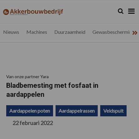
Spring
Door
Spring
Spring
naar
naar
naar
naar
Zoeken...
Zoek
akkerbouwbedrijf.be
Nieuws
de
de
de
de
hoofdnavigatie
hoofd
eerste
voettekst
voor
inhoud
sidebar
de
Nieuws
Machines
Duurzaamheid
Gewasbescherming
vlaamse
akkerbouwer
Van onze partner Yara
Bladbemesting met fosfaat in
aardappelen
Aardappelen poten
Aardappelrassen
Veldspuit
22 februari 2022