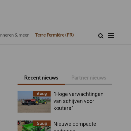
Zoeken...
Zoek
nneren & meer
Terre Fermière (FR)
Primaire
Recent nieuws
Partner nieuws
Sidebar
6 aug
"Hoge verwachtingen
van schijven voor
kouters"
5 aug
Nieuwe compacte
gedragen