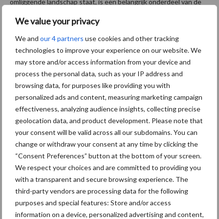
omliggende landschap staat, is een belangrijk onderdeel van de
beoordeling. Kleine landschapselementen verminderen de
We value your privacy
visuele impact en zijn voor de vergunningsverlener dan ook
We and
our 4 partners
use cookies and other tracking
onmisbaar. Heeft het bedrijf al kleine landschapselementen vóór
technologies to improve your experience on our website. We
het een aanvraag indient, dan is dat een pluspunt.
may store and/or access information from your device and
process the personal data, such as your IP address and
Vervolgcampagne
browsing data, for purposes like providing you with
personalized ads and content, measuring marketing campaign
Landbouwers die vorige winter geen tijd hadden om aan te
effectiveness, analyzing audience insights, collecting precise
planten krijgen mogelijks een herkansing. “We overwegen een
geolocation data, and product development. Please note that
vervolgcampagne. Daarmee hopen we komende winter, samen
your consent will be valid across all our subdomains. You can
met de land- en tuinbouwers, het West-Vlaamse landschap nog
change or withdraw your consent at any time by clicking the
groener te maken”, besluit de gedeputeerde.
“Consent Preferences” button at the bottom of your screen.
We respect your choices and are committed to providing you
Bron:
Inagro
with a transparent and secure browsing experience. The
Foto’s: David Samyn
third-party vendors are processing data for the following
purposes and special features: Store and/or access
Meer artikelen over subsidie
information on a device, personalized advertising and content,