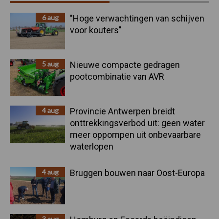
Sidebar
6 aug
"Hoge verwachtingen van schijven
voor kouters"
5 aug
Nieuwe compacte gedragen
pootcombinatie van AVR
4 aug
Provincie Antwerpen breidt
onttrekkingsverbod uit: geen water
meer oppompen uit onbevaarbare
waterlopen
4 aug
Bruggen bouwen naar Oost-Europa
3 aug