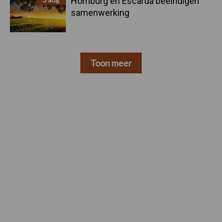
Homburg en Escarda beëindigen
samenwerking
Toon meer
Footer