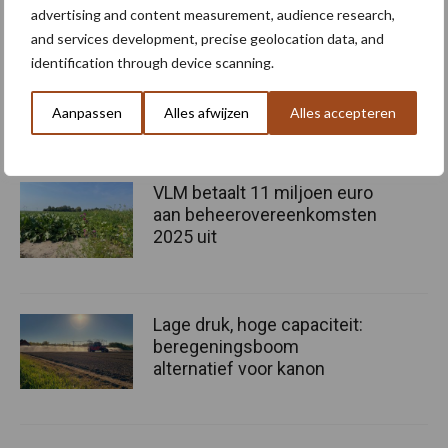
akkerbouw
advertising and content measurement, audience research,
and services development, precise geolocation data, and
Farmstore brengt Faresin
identification through device scanning.
elektrische verreikers naar
de Benelux
Aanpassen
Alles afwijzen
Alles accepteren
VLM betaalt 11 miljoen euro
aan beheerovereenkomsten
2025 uit
Lage druk, hoge capaciteit:
beregeningsboom
alternatief voor kanon