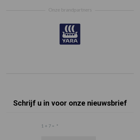
Footer
Onze brandpartners
Schrijf u in voor onze nieuwsbrief
1 + 7 =
*