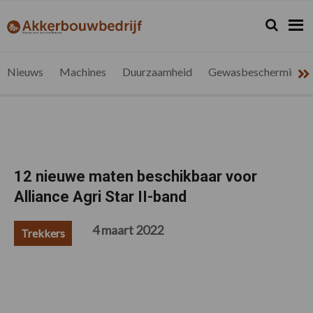
Spring
Door
Spring
Spring
naar
naar
naar
naar
Zoeken...
Zoek
akkerbouwbedrijf.be
Nieuws
de
de
de
de
hoofdnavigatie
hoofd
eerste
voettekst
voor
inhoud
sidebar
de
Nieuws
Machines
Duurzaamheid
Gewasbescherming
vlaamse
akkerbouwer
12 nieuwe maten beschikbaar voor
Alliance Agri Star II-band
4 maart 2022
Trekkers