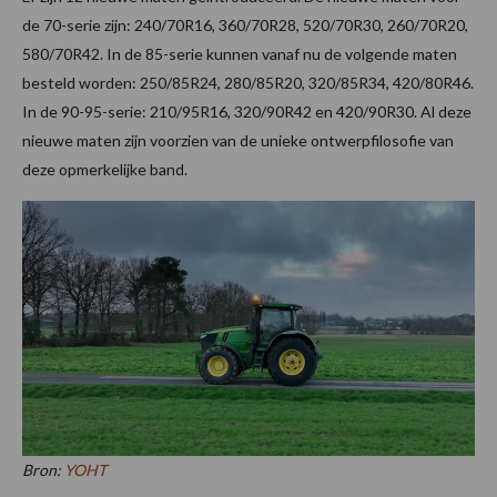
de 70-serie zijn: 240/70R16, 360/70R28, 520/70R30, 260/70R20,
580/70R42. In de 85-serie kunnen vanaf nu de volgende maten
besteld worden: 250/85R24, 280/85R20, 320/85R34, 420/80R46.
In de 90-95-serie: 210/95R16, 320/90R42 en 420/90R30. Al deze
nieuwe maten zijn voorzien van de unieke ontwerpfilosofie van
deze opmerkelijke band.
Bron:
YOHT