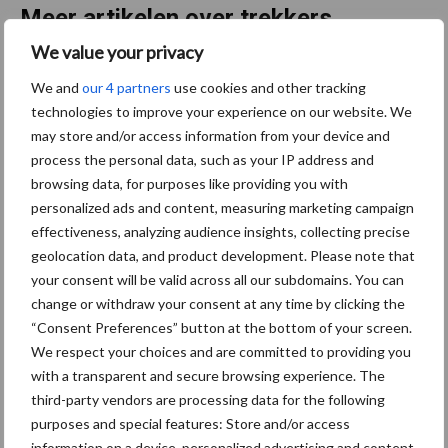
Meer artikelen over trekkers
We value your privacy
Claas komt met drie nieuwe
We and
our 4 partners
use cookies and other tracking
Axion 8 Cmatic-modellen
technologies to improve your experience on our website. We
tot 313 pk
may store and/or access information from your device and
process the personal data, such as your IP address and
browsing data, for purposes like providing you with
Fendt viert 50.000e Fendt
personalized ads and content, measuring marketing campaign
900 Vario met een
effectiveness, analyzing audience insights, collecting precise
gelimiteerd jubileummodel
geolocation data, and product development. Please note that
your consent will be valid across all our subdomains. You can
change or withdraw your consent at any time by clicking the
“Consent Preferences” button at the bottom of your screen.
Juiste bandenspanning
We respect your choices and are committed to providing you
levert meetbare
with a transparent and secure browsing experience. The
brandstofbesparing op bij
third-party vendors are processing data for the following
transportwerk
purposes and special features: Store and/or access
information on a device, personalized advertising and content,