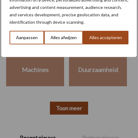
advertising and content measurement, audience research,
Meer lezen over:
and services development, precise geolocation data, and
identification through device scanning.
Maak uw keuze
Aanpassen
Alles afwijzen
Alles accepteren
Machines
Duurzaamheid
Toon meer
Primaire
Recent nieuws
Partner nieuws