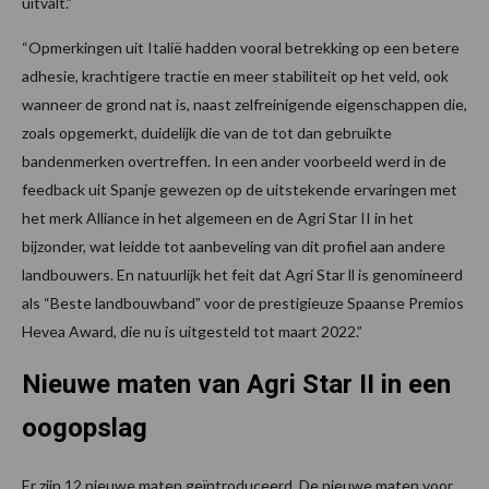
uitvalt.”
“Opmerkingen uit Italië hadden vooral betrekking op een betere
adhesie, krachtigere tractie en meer stabiliteit op het veld, ook
wanneer de grond nat is, naast zelfreinigende eigenschappen die,
zoals opgemerkt, duidelijk die van de tot dan gebruikte
bandenmerken overtreffen. In een ander voorbeeld werd in de
feedback uit Spanje gewezen op de uitstekende ervaringen met
het merk Alliance in het algemeen en de Agri Star II in het
bijzonder, wat leidde tot aanbeveling van dit profiel aan andere
landbouwers. En natuurlijk het feit dat Agri Star ll is genomineerd
als “Beste landbouwband” voor de prestigieuze Spaanse Premios
Hevea Award, die nu is uitgesteld tot maart 2022.”
Nieuwe maten van Agri Star II in een
oogopslag
Er zijn 12 nieuwe maten geïntroduceerd. De nieuwe maten voor