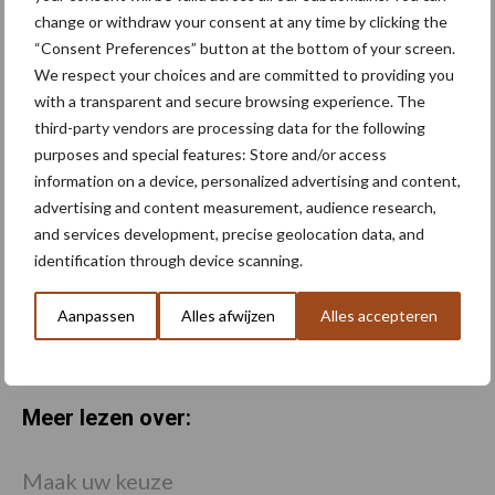
tot 313 pk
change or withdraw your consent at any time by clicking the
“Consent Preferences” button at the bottom of your screen.
We respect your choices and are committed to providing you
Juiste bandenspanning
with a transparent and secure browsing experience. The
levert meetbare
third-party vendors are processing data for the following
brandstofbesparing op bij
purposes and special features: Store and/or access
transportwerk
information on a device, personalized advertising and content,
advertising and content measurement, audience research,
and services development, precise geolocation data, and
Zetor keert terug in het 100-
identification through device scanning.
125 pk-segment met
nieuwe Series 5
Aanpassen
Alles afwijzen
Alles accepteren
Meer lezen over:
Maak uw keuze