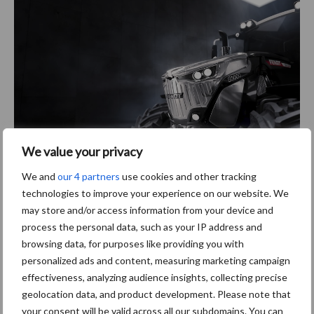
We value your privacy
Deze jubileumuitvoering is gelimiteerd tot 300 exemplaren en is
We and
our 4 partners
use cookies and other tracking
vanaf nu te bestellen via de erkende Mechan Fendt-dealers.
technologies to improve your experience on our website. We
may store and/or access information from your device and
Bron en beeld:
Mechan
process the personal data, such as your IP address and
Meer artikelen over trekkers
browsing data, for purposes like providing you with
personalized ads and content, measuring marketing campaign
effectiveness, analyzing audience insights, collecting precise
Claas komt met drie nieuwe
geolocation data, and product development. Please note that
Axion 8 Cmatic-modellen
your consent will be valid across all our subdomains. You can