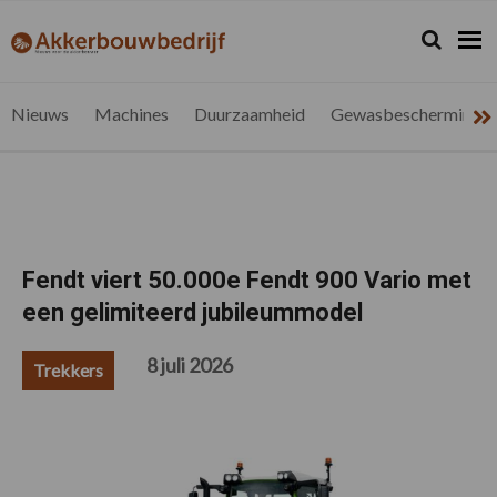
Spring
Door
Spring
Spring
naar
naar
naar
naar
Zoeken...
Zoek
akkerbouwbedrijf.be
Nieuws
de
de
de
de
hoofdnavigatie
hoofd
eerste
voettekst
voor
inhoud
sidebar
de
Nieuws
Machines
Duurzaamheid
Gewasbescherming
vlaamse
akkerbouwer
Fendt viert 50.000e Fendt 900 Vario met
een gelimiteerd jubileummodel
8 juli 2026
Trekkers