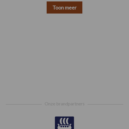
Toon meer
Footer
Onze brandpartners