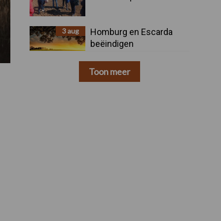
3 aug
Homburg en Escarda
beëindigen
samenwerking
Toon meer