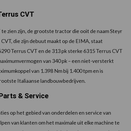
 Terrus CVT
e zien zijn, de grootste tractor die ooit de naam Steyr
 CVT, die zijn debuut maakt op de EIMA, staat
 6290 Terrus CVT en de 313 pk sterke 6315 Terrus CVT
aximumvermogen van 340 pk – een niet-versterkt
aximumkoppel van 1.398 Nm bij 1.400 tpm en is
rootste Italiaanse landbouwbedrijven.
Parts & Service
aties op het gebied van onderdelen en service van
elpen van klanten om het maximale uit elke machine te