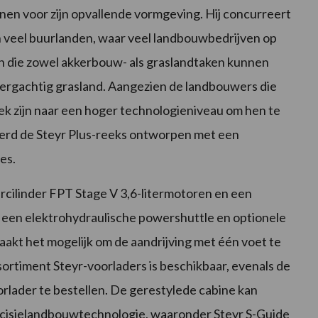
nen voor zijn opvallende vormgeving. Hij concurreert
ë en veel buurlanden, waar veel landbouwbedrijven op
n die zowel akkerbouw- als graslandtaken kunnen
bergachtig grasland. Aangezien de landbouwers die
oek zijn naar een hoger technologieniveau om hen te
 werd de Steyr Plus-reeks ontworpen met een
es.
iercilinder FPT Stage V 3,6-litermotoren en een
 een elektrohydraulische powershuttle en optionele
maakt het mogelijk om de aandrijving met één voet te
ortiment Steyr-voorladers is beschikbaar, evenals de
rlader te bestellen. De gerestylede cabine kan
ecisielandbouwtechnologie, waaronder Steyr S-Guide