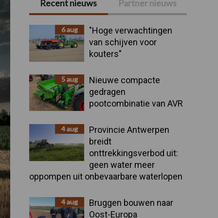
Recent nieuws
Partner nieuws
Primaire
Sidebar
6 aug
"Hoge verwachtingen
van schijven voor
kouters"
5 aug
Nieuwe compacte
gedragen
pootcombinatie van AVR
4 aug
Provincie Antwerpen
breidt
onttrekkingsverbod uit:
geen water meer
oppompen uit onbevaarbare waterlopen
4 aug
Bruggen bouwen naar
Oost-Europa