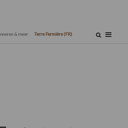
Zoeken...
Zoek
nneren & meer
Terre Fermière (FR)