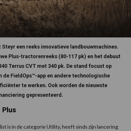
t Steyr een reeks innovatieve landbouwmachines.
uwe Plus-tractorenreeks (80-117 pk) en het debuut
6340 Terrus CVT met 340 pk. De stand focust op
an de FieldOps™-app en andere technologische
fficiënter te werken. Ook worden de nieuwste
inanciering gepresenteerd.
r Plus
t is in de categorie Utility, heeft sinds zijn lancering