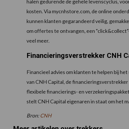
halen gedurende de gehele levenscyclus, voor
kosten. Via mycnhstore.com, de online onderde
kunnen klanten gegarandeerd veilig, gemakkel
om offertes te ontvangen, een “click&collect”
veel meer.
Financieringsverstrekker CNH Ca
Financieel advies om klanten te helpen bij het 
van CNH Capital, de financieringsverstrekke
flexibele financierings- en verzekeringspakke
stelt CNH Capital eigenaren in staat om het ma
Bron:
CNH
Meer artikelen over trekkers