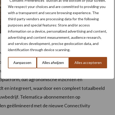
“Consent Preferences” button at the bottom of your screen.
We respect your choices and are committed to providing you
with a transparent and secure browsing experience. The
third-party vendors are processing data for the following
purposes and special features: Store and/or access
information on a device, personalized advertising and content,
advertising and content measurement, audience research,
and services development, precise geolocation data, and
identification through device scanning.
NH-precisietechnologieproducten bekijken, een
olging op afstand laat zien, en onderzoeken wat
Aanpassen
Alles afwijzen
Alles accepteren
nen. Een ander aandachtspunt op de stand is de
bplatform, dat agronomische inzichten en
t en integreert, waardoor een compleet totaalbeeld
ouwbedrijf. Telematica-abonnementen op
en geëlimineerd met de nieuwe Connectivity