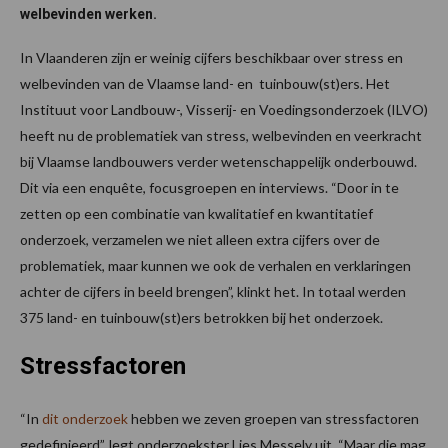
welbevinden werken.
In Vlaanderen zijn er weinig cijfers beschikbaar over stress en
welbevinden van de Vlaamse land- en tuinbouw(st)ers. Het
Instituut voor Landbouw-, Visserij- en Voedingsonderzoek (ILVO)
heeft nu de problematiek van stress, welbevinden en veerkracht
bij Vlaamse landbouwers verder wetenschappelijk onderbouwd.
Dit via een enquête, focusgroepen en interviews. “Door in te
zetten op een combinatie van kwalitatief en kwantitatief
onderzoek, verzamelen we niet alleen extra cijfers over de
problematiek, maar kunnen we ook de verhalen en verklaringen
achter de cijfers in beeld brengen”, klinkt het. In totaal werden
375 land- en tuinbouw(st)ers betrokken bij het onderzoek.
Stressfactoren
“In
dit onderzoek
hebben we zeven groepen van stressfactoren
gedefinieerd”, legt onderzoekster Lies Messely uit. “Maar die mag