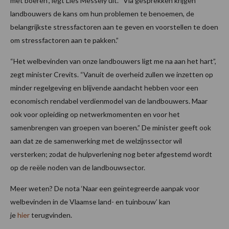
met boeren”, legt Lies Messely uit. “Via gesprekken krijgen
landbouwers de kans om hun problemen te benoemen, de
belangrijkste stressfactoren aan te geven en voorstellen te doen
om stressfactoren aan te pakken.”
“Het welbevinden van onze landbouwers ligt me na aan het hart”,
zegt minister Crevits. “Vanuit de overheid zullen we inzetten op
minder regelgeving en blijvende aandacht hebben voor een
economisch rendabel verdienmodel van de landbouwers. Maar
ook voor opleiding op netwerkmomenten en voor het
samenbrengen van groepen van boeren.” De minister geeft ook
aan dat ze de samenwerking met de welzijnssector wil
versterken; zodat de hulpverlening nog beter afgestemd wordt
op de reële noden van de landbouwsector.
Meer weten? De nota ‘Naar een geïntegreerde aanpak voor
welbevinden in de Vlaamse land- en tuinbouw’ kan
je
hier
terugvinden.