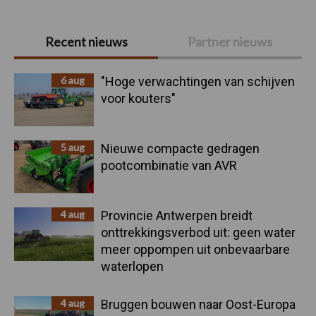
Primaire
Recent nieuws
Partner nieuws
Sidebar
6 aug
"Hoge verwachtingen van schijven
voor kouters"
5 aug
Nieuwe compacte gedragen
pootcombinatie van AVR
4 aug
Provincie Antwerpen breidt
onttrekkingsverbod uit: geen water
meer oppompen uit onbevaarbare
waterlopen
4 aug
Bruggen bouwen naar Oost-Europa