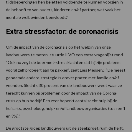
tijdsbeperkingen hen beletten voldoende te kunnen voorzien in
de behoeften van ouders, kinderen en/of partner, wat vaak het
mentale welbevinden beïnvloedt.”
Extra stressfactor: de coronacrisis
Om de impact van de coronacrisis op het welzijn van onze
landbouwers te meten, stuurde ILVO een extra vragenlijst rond.
“Ook nu zegt de boer-met-stressklachten dat hij zijn probleem
vooral zelf probeert aan te pakken”, zegt Lies Messely. “De meest
genoemde andere strategie is erover praten met familie en/of
vrienden. Slechts 30 procent van de landbouwers weet waar ze
terecht kunnen bij problemen door de impact van de Corona-
crisis op hun bedrijf. Een zeer beperkt aantal zoekt hulp bij de
huisarts, psycholoog, hulp- en/of landbouworganisaties (tussen 1
en 9%).”
De grootste groep landbouwers uit de steekproef, ruim de helft,