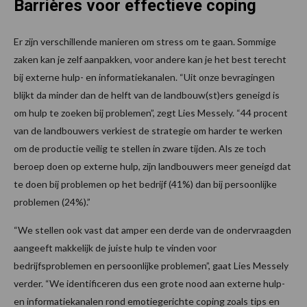
Barrières voor effectieve coping
Er zijn verschillende manieren om stress om te gaan. Sommige
zaken kan je zelf aanpakken, voor andere kan je het best terecht
bij externe hulp- en informatiekanalen. “Uit onze bevragingen
blijkt da minder dan de helft van de landbouw(st)ers geneigd is
om hulp te zoeken bij problemen”, zegt Lies Messely. “44 procent
van de landbouwers verkiest de strategie om harder te werken
om de productie veilig te stellen in zware tijden. Als ze toch
beroep doen op externe hulp, zijn landbouwers meer geneigd dat
te doen bij problemen op het bedrijf (41%) dan bij persoonlijke
problemen (24%).”
“We stellen ook vast dat amper een derde van de ondervraagden
aangeeft makkelijk de juiste hulp te vinden voor
bedrijfsproblemen en persoonlijke problemen”, gaat Lies Messely
verder. “We identificeren dus een grote nood aan externe hulp-
en informatiekanalen rond emotiegerichte coping zoals tips en