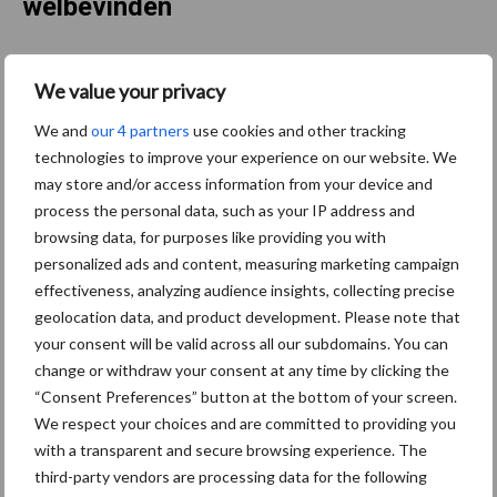
welbevinden
“We identificeren een urgente nood om vanuit beleid,
We value your privacy
middenveld, en onderzoek beter in te spelen op de specifieke en
contextgebonden noden van landbouw(st)ers”, besluit Lies
We and
our 4 partners
use cookies and other tracking
Messely. “In een vervolgtraject stellen we voor om in te zetten
technologies to improve your experience on our website. We
op een positieve werkcontext. Vanuit het ILVO formuleren we
may store and/or access information from your device and
vier strategische vervolgstappen, idealiter worden deze
process the personal data, such as your IP address and
browsing data, for purposes like providing you with
tegelijkertijd uitgewerkt. Het voornaamste doel van dit traject is
personalized ads and content, measuring marketing campaign
om veerkracht en welbevinden van Vlaamse landbouwgezinnen
effectiveness, analyzing audience insights, collecting precise
meer centraal te plaatsen in beleid, onderzoek en middenveld.”
geolocation data, and product development. Please note that
Strategie 1: een geïntegreerde benadering van veerkracht
your consent will be valid across all our subdomains. You can
change or withdraw your consent at any time by clicking the
nastreven door actief in te zetten op de drie aspecten van
“Consent Preferences” button at the bottom of your screen.
veerkracht (stressfactoren aanpakken, barrières voor coping
We respect your choices and are committed to providing you
wegwerken, mentale gezondheid versterken).
with a transparent and secure browsing experience. The
Strategie 2: een platform welbevinden en werk in de
third-party vendors are processing data for the following