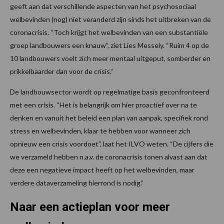
geeft aan dat verschillende aspecten van het psychosociaal
welbevinden (nog) niet veranderd zijn sinds het uitbreken van de
coronacrisis. “Toch krijgt het welbevinden van een substantiële
groep landbouwers een knauw”, ziet Lies Messely. “Ruim 4 op de
10 landbouwers voelt zich meer mentaal uitgeput, somberder en
prikkelbaarder dan voor de crisis.”
De landbouwsector wordt op regelmatige basis geconfronteerd
met een crisis. “Het is belangrijk om hier proactief over na te
denken en vanuit het beleid een plan van aanpak, specifiek rond
stress en welbevinden, klaar te hebben voor wanneer zich
opnieuw een crisis voordoet”, laat het ILVO weten. “De cijfers die
we verzameld hebben n.a.v. de coronacrisis tonen alvast aan dat
deze een negatieve impact heeft op het welbevinden, maar
verdere dataverzameling hierrond is nodig.”
Naar een actieplan voor meer