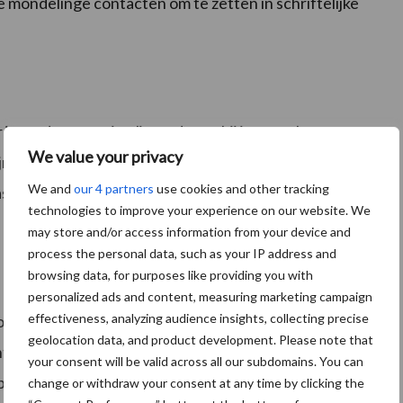
mondelinge contacten om te zetten in schriftelijke
 is verder geoptimaliseerd waarbij is gezocht naar
We value your privacy
ijn ook verbeteringen om landbouwgronden in handen
We and
our 4 partners
use cookies and other tracking
ast werden ook een aantal moderniseringen
technologies to improve your experience on our website. We
may store and/or access information from your device and
process the personal data, such as your IP address and
browsing data, for purposes like providing you with
personalized ads and content, measuring marketing campaign
effectiveness, analyzing audience insights, collecting precise
o komen er geen bijkomende fiscale stimuli om
geolocation data, and product development. Please note that
tcontracten af te sluiten en er wordt geen regeling
your consent will be valid across all our subdomains. You can
bedrijf (en dus ook overname van alle lopende
change or withdraw your consent at any time by clicking the