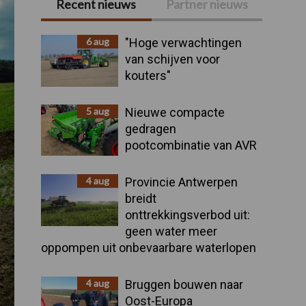
Recent nieuws
Partner nieuws
Primaire
Sidebar
6 aug
"Hoge verwachtingen
van schijven voor
kouters"
5 aug
Nieuwe compacte
gedragen
pootcombinatie van AVR
4 aug
Provincie Antwerpen
breidt
onttrekkingsverbod uit:
geen water meer
oppompen uit onbevaarbare waterlopen
4 aug
Bruggen bouwen naar
Oost-Europa