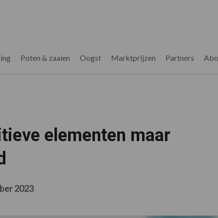
ing
Poten & zaaien
Oogst
Marktprijzen
Partners
Abo
itieve elementen maar
d
ober 2023