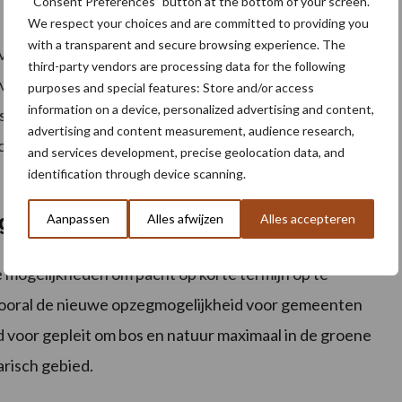
“Consent Preferences” button at the bottom of your screen.
We respect your choices and are committed to providing you
with a transparent and secure browsing experience. The
van het agrarisch gebied buitende pachtregelgeving.
third-party vendors are processing data for the following
van natuur- en milieuverenigingen en het daaraan
purposes and special features: Store and/or access
information on a device, personalized advertising and content,
en natuur te realiseren, legt immers heel veel druk op
advertising and content measurement, audience research,
achtregelgeving is een gemiste kans om hierover een
and services development, precise geolocation data, and
identification through device scanning.
 gemeenten
Aanpassen
Alles afwijzen
Alles accepteren
 mogelijkheden om pacht op korte termijn op te
 Vooral de nieuwe opzegmogelijkheid voor gemeenten
d voor gepleit om bos en natuur maximaal in de groene
arisch gebied.