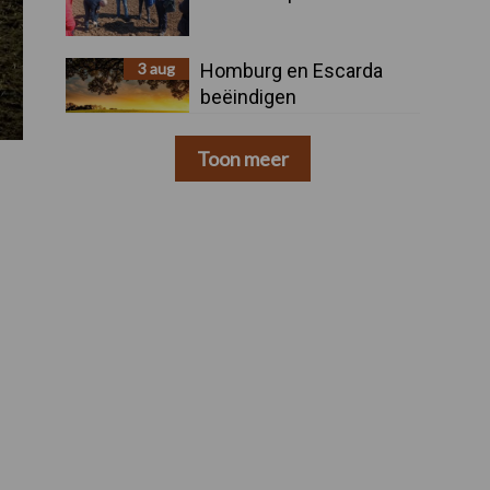
3 aug
Homburg en Escarda
beëindigen
samenwerking
Toon meer