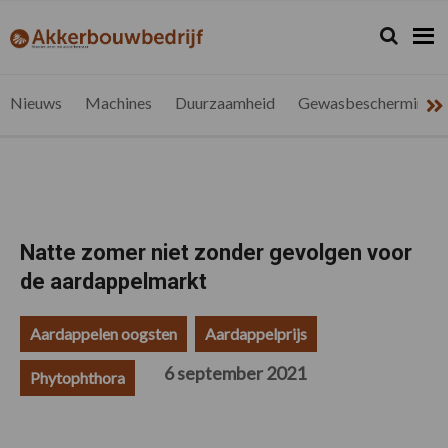
Spring
Door
Spring
Spring
naar
naar
naar
naar
Zoeken...
Zoek
akkerbouwbedrijf.be
Nieuws
de
de
de
de
hoofdnavigatie
hoofd
eerste
voettekst
voor
inhoud
sidebar
de
Nieuws
Machines
Duurzaamheid
Gewasbescherming
vlaamse
akkerbouwer
Natte zomer niet zonder gevolgen voor
de aardappelmarkt
Aardappelen oogsten
Aardappelprijs
6 september 2021
Phytophthora