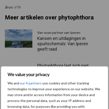
Bron:
VTA
Meer artikelen over phytophthora
Van onze partner van Iperen
Kansen en uitdagingen in
spuitschema’s: Van Iperen
geeft raad
Phytophthora laat zich niet
verrassen, wij ook niet
We value your privacy
We and
our 4 partners
use cookies and other tracking
technologies to improve your experience on our website. We
may store and/or access information from your device and
Phytophthora in
process the personal data, such as your IP address and
aardappelen: Helianta als
browsing data, for purposes like providing you with
nieuwe mengpartner in het