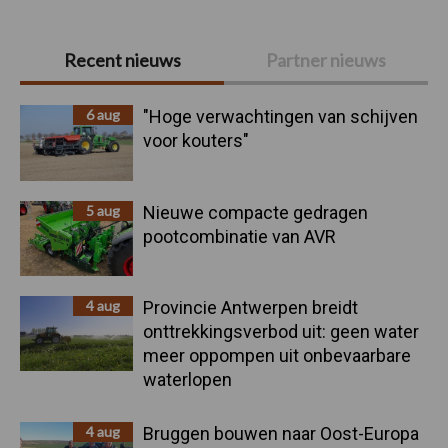
Primaire
Recent nieuws
Partner nieuws
Sidebar
6 aug
"Hoge verwachtingen van schijven
voor kouters"
5 aug
Nieuwe compacte gedragen
pootcombinatie van AVR
4 aug
Provincie Antwerpen breidt
onttrekkingsverbod uit: geen water
meer oppompen uit onbevaarbare
waterlopen
4 aug
Bruggen bouwen naar Oost-Europa