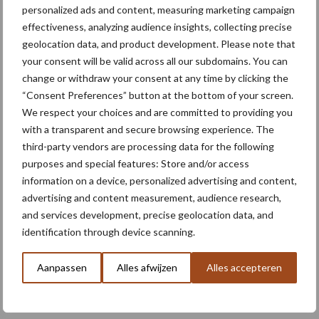
personalized ads and content, measuring marketing campaign
schema
effectiveness, analyzing audience insights, collecting precise
geolocation data, and product development. Please note that
your consent will be valid across all our subdomains. You can
Meer lezen over:
change or withdraw your consent at any time by clicking the
“Consent Preferences” button at the bottom of your screen.
We respect your choices and are committed to providing you
Maak uw keuze
with a transparent and secure browsing experience. The
third-party vendors are processing data for the following
purposes and special features: Store and/or access
information on a device, personalized advertising and content,
advertising and content measurement, audience research,
Machines
Duurzaamheid
and services development, precise geolocation data, and
identification through device scanning.
Aanpassen
Alles afwijzen
Alles accepteren
Toon meer