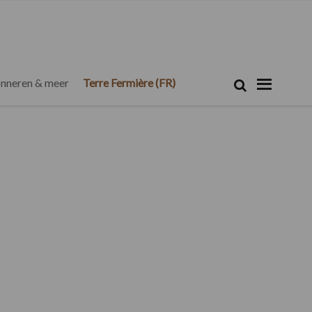
Zoeken...
Zoek
nneren & meer
Terre Fermière (FR)
Primaire