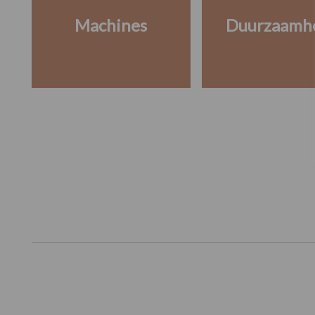
Machines
Duurzaamh
Footer