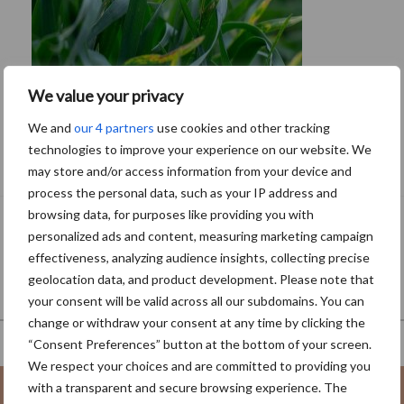
We value your privacy
We and
our 4 partners
use cookies and other tracking
Van onze partner Corteva
technologies to improve your experience on our website. We
Meer Septoria in granen dan voorgaande
may store and/or access information from your device and
jaren
process the personal data, such as your IP address and
browsing data, for purposes like providing you with
personalized ads and content, measuring marketing campaign
effectiveness, analyzing audience insights, collecting precise
geolocation data, and product development. Please note that
your consent will be valid across all our subdomains. You can
change or withdraw your consent at any time by clicking the
“Consent Preferences” button at the bottom of your screen.
We respect your choices and are committed to providing you
with a transparent and secure browsing experience. The