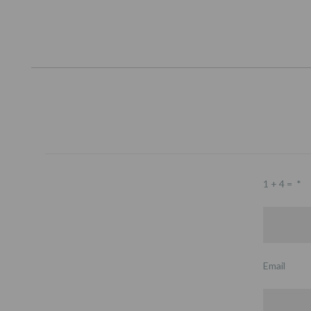
1 + 4 =
*
Email