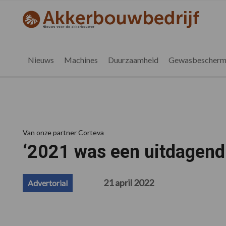
Spring
Door
Spring
Spring
naar
naar
naar
naar
akkerbouwbedrijf.be
Nieuws
de
de
de
de
hoofdnavigatie
hoofd
eerste
voettekst
voor
inhoud
sidebar
de
Nieuws
Machines
Duurzaamheid
Gewasbescherm
vlaamse
akkerbouwer
Van onze partner Corteva
‘2021 was een uitdagend
21 april 2022
Advertorial