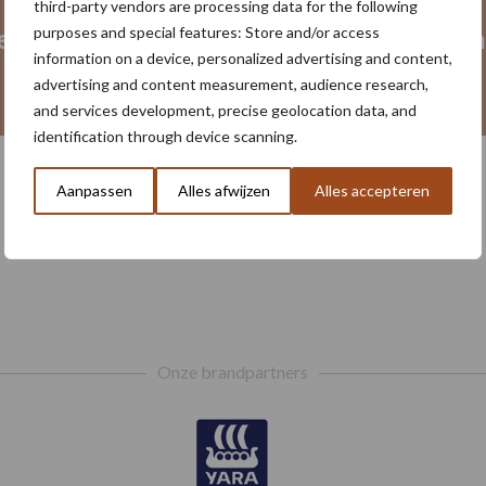
third-party vendors are processing data for the following
purposes and special features: Store and/or access
eid
Gewasbescherming
Poten en
information on a device, personalized advertising and content,
advertising and content measurement, audience research,
and services development, precise geolocation data, and
identification through device scanning.
Aanpassen
Alles afwijzen
Alles accepteren
Toon meer
Onze brandpartners