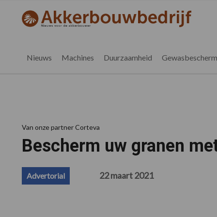
Spring
Door
Spring
Spring
naar
naar
naar
naar
akkerbouwbedrijf.be
Nieuws
de
de
de
de
hoofdnavigatie
hoofd
eerste
voettekst
voor
inhoud
sidebar
de
Nieuws
Machines
Duurzaamheid
Gewasbescherm
vlaamse
akkerbouwer
Van onze partner Corteva
Bescherm uw granen met 
22 maart 2021
Advertorial