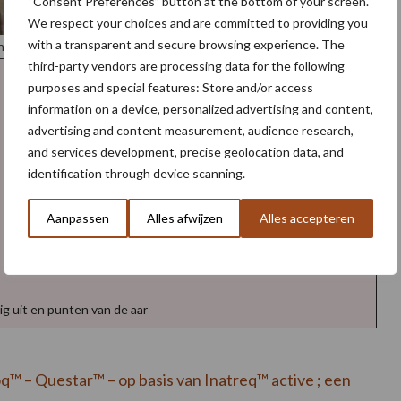
“Consent Preferences” button at the bottom of your screen.
We respect your choices and are committed to providing you
with a transparent and secure browsing experience. The
chts behandeld.
third-party vendors are processing data for the following
purposes and special features: Store and/or access
.
information on a device, personalized advertising and content,
advertising and content measurement, audience research,
and services development, precise geolocation data, and
identification through device scanning.
Aanpassen
Alles afwijzen
Alles accepteren
dig uit en punten van de aar
q™ – Questar™ – op basis van Inatreq™ active ; een