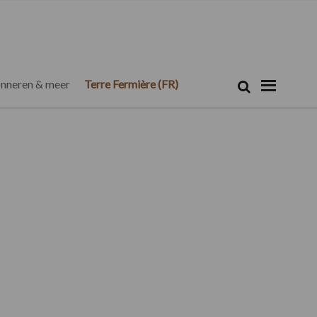
Zoeken...
Zoek
nneren & meer
Terre Fermière (FR)
Primaire