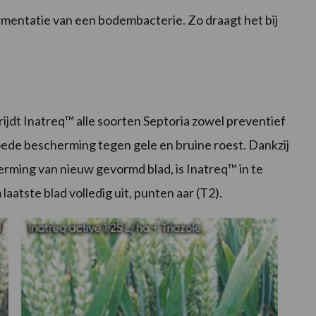
mentatie van een bodembacterie. Zo draagt het bij
jdt Inatreq™ alle soorten Septoria zowel preventief
goede bescherming tegen gele en bruine roest. Dankzij
rming van nieuw gevormd blad, is Inatreq™ in te
laatste blad volledig uit, punten aar (T2).