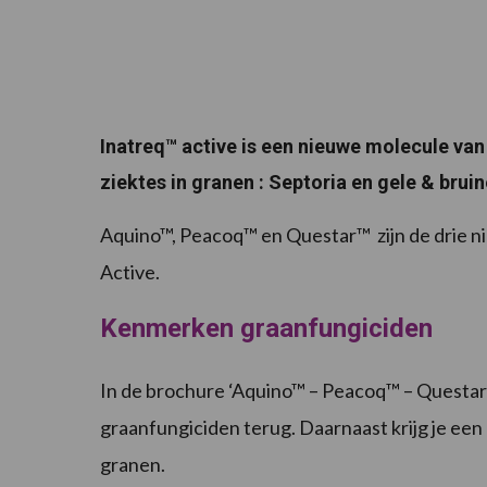
Inatreq™ active is een nieuwe molecule van 
ziektes in granen : Septoria en gele & brui
Aquino™, Peacoq™ en Questar™ zijn de drie ni
Active.
Kenmerken graanfungiciden
In de brochure ‘Aquino™ – Peacoq™ – Questar™
graanfungiciden terug. Daarnaast krijg je een 
granen.