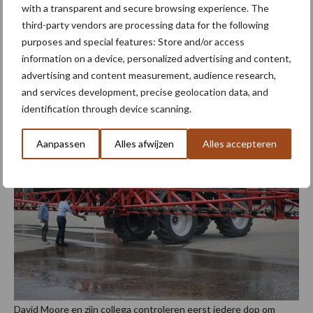
de goede druppels zijn.” Vierstraete vult aan: “Een gekend
with a transparent and secure browsing experience. The
probleem bij spuiten is drift. Om dit te voorkomen, kiest
third-party vendors are processing data for the following
men vaker doppen met grovere druppels. Dan heb je minder
purposes and special features: Store and/or access
druppels maar ook minder bedekking want het product loopt
information on a device, personalized advertising and content,
gewoon af van het blad. Dus je hebt wel minder drift maar minder
advertising and content measurement, audience research,
op de juiste plaats toegediend en minder werking.
and services development, precise geolocation data, and
identification through device scanning.
Aanpassen
Alles afwijzen
Alles accepteren
David Moore en zijn collega controleren eerst iedere dop om