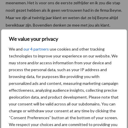
meenemen. Het is voor ons de eerste zelfrijder en ik zou die stap
nooit gezet hebben als ik geen vertrouwen had in de firma Beyne.
Maar we zijn al twintig jaar klant en weten dat ze bij Beyne altijd
bereikbaar zijn. Bovendien denken ze mee met jou als klant.
Daarom hebben we ook samen besloten om het MagGrow-
We value your privacy
systeem te laten installeren.”
We and
our 4 partners
use cookies and other tracking
MagGrow
technologies to improve your experience on our website. We
may store and/or access information from your device and
Tijdens ons bezoek zijn er ook twee ingenieurs van het Ierse
process the personal data, such as your IP address and
bedrijf MagGrow aanwezig. David Moore, medeoprichter van het
browsing data, for purposes like providing you with
personalized ads and content, measuring marketing campaign
bedrijf, geeft meer toelichting bij hun systeem dat op de sproeier
effectiveness, analyzing audience insights, collecting precise
geïnstalleerd is. “Uit de spuitdoppen komen kleine, grote en
geolocation data, and product development. Please note that
middelmatige druppels. De kleinste hebben geen snelheid omdat
your consent will be valid across all our subdomains. You can
ze geen gewicht hebben en vliegen dus weg. Dat is wat we
change or withdraw your consent at any time by clicking the
omschrijven als drift. De grootste hebben teveel snelheid. Je wil
“Consent Preferences” button at the bottom of your screen.
dus die in het midden. Ons systeem zorgt ervoor dat er meer van
We respect your choices and are committed to providing you