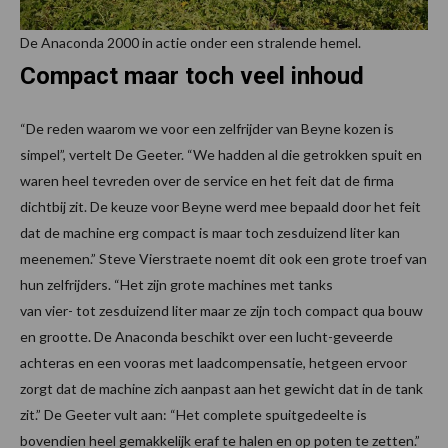
De Anaconda 2000 in actie onder een stralende hemel.
Compact maar toch veel inhoud
“De reden waarom we voor een zelfrijder van Beyne kozen is
simpel”, vertelt De Geeter. “We hadden al die getrokken spuit en
waren heel tevreden over de service en het feit dat de firma
dichtbij zit. De keuze voor Beyne werd mee bepaald door het feit
dat de machine erg compact is maar toch zesduizend liter kan
meenemen.” Steve Vierstraete noemt dit ook een grote troef van
hun zelfrijders. “Het zijn grote machines met tanks
van vier- tot zesduizend liter maar ze zijn toch compact qua bouw
en grootte. De Anaconda beschikt over een lucht-geveerde
achteras en een vooras met laadcompensatie, hetgeen ervoor
zorgt dat de machine zich aanpast aan het gewicht dat in de tank
zit.” De Geeter vult aan: “Het complete spuitgedeelte is
bovendien heel gemakkelijk eraf te halen en op poten te zetten.”