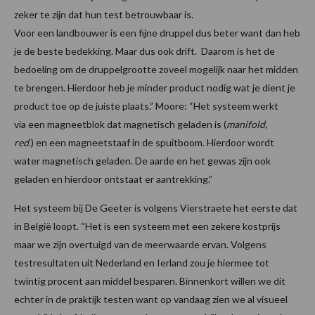
zeker te zijn dat hun test betrouwbaar is.
Voor een landbouwer is een fijne druppel dus beter want dan heb
je de beste bedekking. Maar dus ook drift. Daarom is het de
bedoeling om de druppelgrootte zoveel mogelijk naar het midden
te brengen. Hierdoor heb je minder product nodig wat je dient je
product toe op de juiste plaats.” Moore: “Het systeem werkt
via een magneetblok dat magnetisch geladen is (
manifold,
red.
) en een magneetstaaf in de spuitboom. Hierdoor wordt
water magnetisch geladen. De aarde en het gewas zijn ook
geladen en hierdoor ontstaat er aantrekking.”
Het systeem bij De Geeter is volgens Vierstraete het eerste dat
in België loopt. “Het is een systeem met een zekere kostprijs
maar we zijn overtuigd van de meerwaarde ervan. Volgens
testresultaten uit Nederland en Ierland zou je hiermee tot
twintig procent aan middel besparen. Binnenkort willen we dit
echter in de praktijk testen want op vandaag zien we al visueel