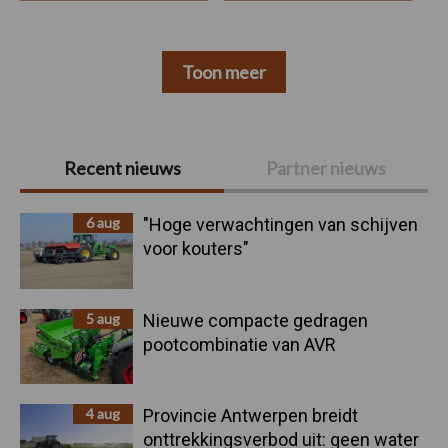
Toon meer
Primaire
Recent nieuws
Partner nieuws
Sidebar
6 aug
"Hoge verwachtingen van schijven
voor kouters"
5 aug
Nieuwe compacte gedragen
pootcombinatie van AVR
4 aug
Provincie Antwerpen breidt
onttrekkingsverbod uit: geen water