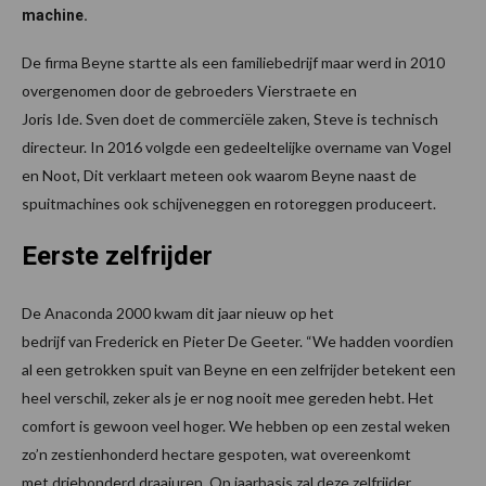
machine.
De firma Beyne startte als een familiebedrijf maar werd in 2010
overgenomen door de gebroeders Vierstraete en
Joris Ide. Sven doet de commerciële zaken, Steve is technisch
directeur. In 2016 volgde een gedeeltelijke overname van Vogel
en Noot, Dit verklaart meteen ook waarom Beyne naast de
spuitmachines ook schijveneggen en rotoreggen produceert.
Eerste zelfrijder
De Anaconda 2000 kwam dit jaar nieuw op het
bedrijf van Frederick en Pieter De Geeter. “We hadden voordien
al een getrokken spuit van Beyne en een zelfrijder betekent een
heel verschil, zeker als je er nog nooit mee gereden hebt. Het
comfort is gewoon veel hoger. We hebben op een zestal weken
zo’n zestienhonderd hectare gespoten, wat overeenkomt
met driehonderd draaiuren. Op jaarbasis zal deze zelfrijder