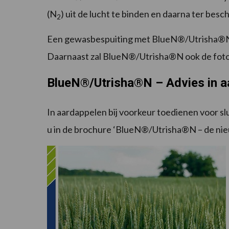
(N
) uit de lucht te binden en daarna ter besch
2
Een gewasbespuiting met BlueN®/Utrisha®N l
Daarnaast zal BlueN®/Utrisha®N ook de fotos
BlueN®/Utrisha®N – Advies in a
In aardappelen bij voorkeur toedienen voor sl
u in de brochure ‘BlueN®/Utrisha®N – de nieu