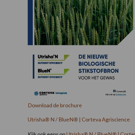
Download de brochure
Utrisha® N / BlueN® | Corteva Agriscience
Kijk ook eens op
Utrisha® N / BlueN® | Corte