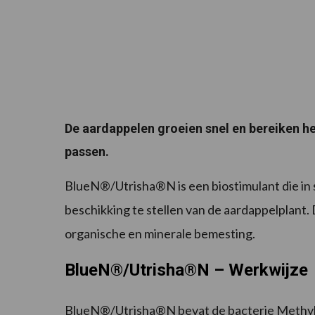
De aardappelen groeien snel en bereiken h
passen.
BlueN®/Utrisha®N is een biostimulant die in st
beschikking te stellen van de aardappelplant.
organische en minerale bemesting.
BlueN®/Utrisha®N – Werkwijze
BlueN®/Utrisha®N bevat de bacterie Methylob