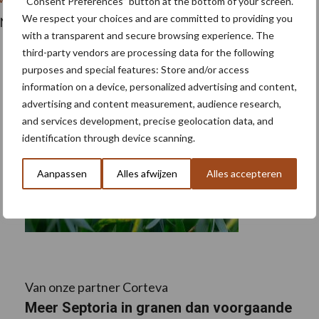
“Consent Preferences” button at the bottom of your screen.
We respect your choices and are committed to providing you
haN®?
with a transparent and secure browsing experience. The
third-party vendors are processing data for the following
purposes and special features: Store and/or access
information on a device, personalized advertising and content,
advertising and content measurement, audience research,
and services development, precise geolocation data, and
identification through device scanning.
Aanpassen
Alles afwijzen
Alles accepteren
Van onze partner Corteva
Meer Septoria in granen dan voorgaande