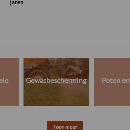
jaren
eid
Gewasbescherming
Poten en
Toon meer