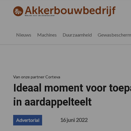
Spring
Door
Spring
Spring
naar
naar
naar
naar
akkerbouwbedrijf.be
Nieuws
de
de
de
de
hoofdnavigatie
hoofd
eerste
voettekst
voor
inhoud
sidebar
de
Nieuws
Machines
Duurzaamheid
Gewasbescherm
vlaamse
akkerbouwer
Van onze partner Corteva
Ideaal moment voor toep
in aardappelteelt
16 juni 2022
Advertorial