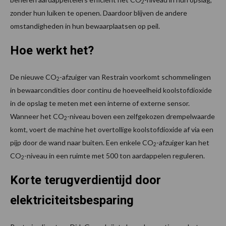
2
zonder hun luiken te openen. Daardoor blijven de andere
omstandigheden in hun bewaarplaatsen op peil.
Hoe werkt het?
De nieuwe CO
-afzuiger van Restrain voorkomt schommelingen
2
in bewaarcondities door continu de hoeveelheid koolstofdioxide
in de opslag te meten met een interne of externe sensor.
Wanneer het CO
-niveau boven een zelfgekozen drempelwaarde
2
komt, voert de machine het overtollige koolstofdioxide af via een
pijp door de wand naar buiten. Een enkele CO
-afzuiger kan het
2
CO
-niveau in een ruimte met 500 ton aardappelen reguleren.
2
Korte terugverdientijd door
elektriciteitsbesparing