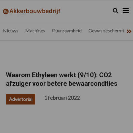
Spring
Door
Spring
Spring
naar
naar
naar
naar
Zoeken...
Zoek
akkerbouwbedrijf.be
Nieuws
de
de
de
de
hoofdnavigatie
hoofd
eerste
voettekst
voor
inhoud
sidebar
de
Nieuws
Machines
Duurzaamheid
Gewasbescherming
vlaamse
akkerbouwer
Waarom Ethyleen werkt (9/10): CO2
afzuiger voor betere bewaarcondities
1 februari 2022
Advertorial