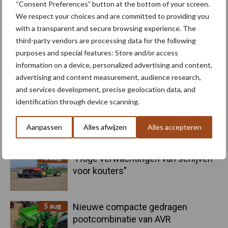
“Consent Preferences” button at the bottom of your screen.
Machines
Duurzaamheid
We respect your choices and are committed to providing you
with a transparent and secure browsing experience. The
third-party vendors are processing data for the following
purposes and special features: Store and/or access
information on a device, personalized advertising and content,
advertising and content measurement, audience research,
Toon meer
and services development, precise geolocation data, and
identification through device scanning.
Primaire
Aanpassen
Alles afwijzen
Alles accepteren
Recent nieuws
Partner nieuws
Sidebar
6 aug
"Hoge verwachtingen van schijven
voor kouters"
5 aug
Nieuwe compacte gedragen
pootcombinatie van AVR