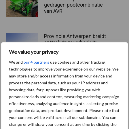
gedragen pootcombinatie
van AVR
Provincie Antwerpen breidt
onttrekkingsverbod uit:
geen water meer
We value your privacy
oppompen uit onbevaarbare
waterlopen
We and
our 4 partners
use cookies and other tracking
technologies to improve your experience on our website. We
may store and/or access information from your device and
process the personal data, such as your IP address and
Meer lezen over:
browsing data, for purposes like providing you with
personalized ads and content, measuring marketing campaign
Maak uw keuze
effectiveness, analyzing audience insights, collecting precise
geolocation data, and product development. Please note that
your consent will be valid across all our subdomains. You can
change or withdraw your consent at any time by clicking the