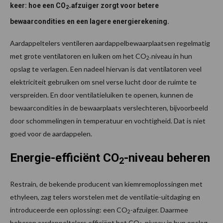
keer: hoe een CO
afzuiger zorgt voor betere
2-
bewaarcondities en een lagere energierekening.
Aardappeltelers ventileren aardappelbewaarplaatsen regelmatig
met grote ventilatoren en luiken om het CO
niveau in hun
2-
opslag te verlagen. Een nadeel hiervan is dat ventilatoren veel
elektriciteit gebruiken om snel verse lucht door de ruimte te
verspreiden. En door ventilatieluiken te openen, kunnen de
bewaarcondities in de bewaarplaats verslechteren, bijvoorbeeld
door schommelingen in temperatuur en vochtigheid. Dat is niet
goed voor de aardappelen.
Energie-efficiënt CO
-niveau beheren
2
Restrain, de bekende producent van kiemremoplossingen met
ethyleen, zag telers worstelen met de ventilatie-uitdaging en
introduceerde een oplossing: een CO
-afzuiger. Daarmee
2
beheren aardappeltelers efficiënt het CO
-niveau in hun opslag,