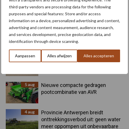
third-party vendors are processing data for the following
Toon meer
purposes and special features: Store and/or access
information on a device, personalized advertising and content,
advertising and content measurement, audience research,
and services development, precise geolocation data, and
Primaire
Recent nieuws
Partner nieuws
identification through device scanning.
Sidebar
Aanpassen
Alles afwijzen
Alles accepteren
6 aug
"Hoge verwachtingen van schijven
voor kouters"
5 aug
Nieuwe compacte gedragen
pootcombinatie van AVR
4 aug
Provincie Antwerpen breidt
onttrekkingsverbod uit: geen water
meer oppompen uit onbevaarbare