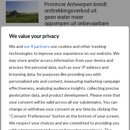
Provincie Antwerpen breidt
onttrekkingsverbod uit:
geen water meer
oppompen uit onbevaarbare
waterlopen
We value your privacy
We and
our 4 partners
use cookies and other tracking
technologies to improve your experience on our website. We
Meer lezen over:
may store and/or access information from your device and
process the personal data, such as your IP address and
Maak uw keuze
browsing data, for purposes like providing you with
personalized ads and content, measuring marketing campaign
effectiveness, analyzing audience insights, collecting precise
geolocation data, and product development. Please note that
your consent will be valid across all our subdomains. You can
Machines
Duurzaamheid
change or withdraw your consent at any time by clicking the
“Consent Preferences” button at the bottom of your screen.
We respect your choices and are committed to providing you
with a transparent and secure browsing experience. The