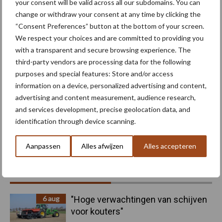
Maak uw keuze
your consent will be valid across all our subdomains. You can
change or withdraw your consent at any time by clicking the
“Consent Preferences” button at the bottom of your screen.
We respect your choices and are committed to providing you
with a transparent and secure browsing experience. The
Machines
Duurzaamheid
third-party vendors are processing data for the following
purposes and special features: Store and/or access
information on a device, personalized advertising and content,
advertising and content measurement, audience research,
and services development, precise geolocation data, and
identification through device scanning.
Toon meer
Aanpassen
Alles afwijzen
Alles accepteren
Primaire
Recent nieuws
Partner nieuws
Sidebar
6 aug
"Hoge verwachtingen van schijven
voor kouters"