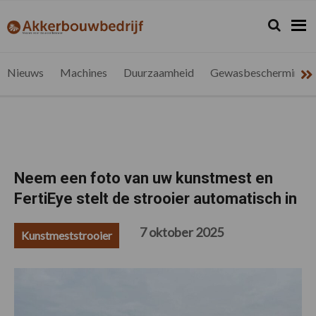
Spring
Door
Spring
Spring
naar
naar
naar
naar
Zoeken...
Zoek
akkerbouwbedrijf.be
Nieuws
de
de
de
de
hoofdnavigatie
hoofd
eerste
voettekst
voor
inhoud
sidebar
de
Nieuws
Machines
Duurzaamheid
Gewasbescherming
vlaamse
akkerbouwer
Neem een foto van uw kunstmest en
FertiEye stelt de strooier automatisch in
7 oktober 2025
Kunstmeststrooier