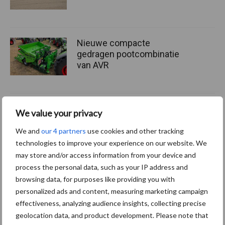
Nieuwe compacte
gedragen pootcombinatie
van AVR
Provincie Antwerpen breidt
We value your privacy
onttrekkingsverbod uit:
geen water meer
We and
our 4 partners
use cookies and other tracking
oppompen uit onbevaarbare
technologies to improve your experience on our website. We
waterlopen
may store and/or access information from your device and
process the personal data, such as your IP address and
browsing data, for purposes like providing you with
personalized ads and content, measuring marketing campaign
Meer lezen over:
effectiveness, analyzing audience insights, collecting precise
geolocation data, and product development. Please note that