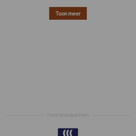
Toon meer
Footer
Onze brandpartners