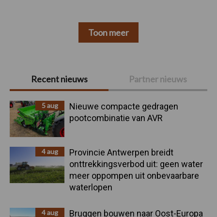
Toon meer
Primaire
Recent nieuws
Partner nieuws
Sidebar
5 aug
Nieuwe compacte gedragen
pootcombinatie van AVR
4 aug
Provincie Antwerpen breidt
onttrekkingsverbod uit: geen water
meer oppompen uit onbevaarbare
waterlopen
4 aug
Bruggen bouwen naar Oost-Europa