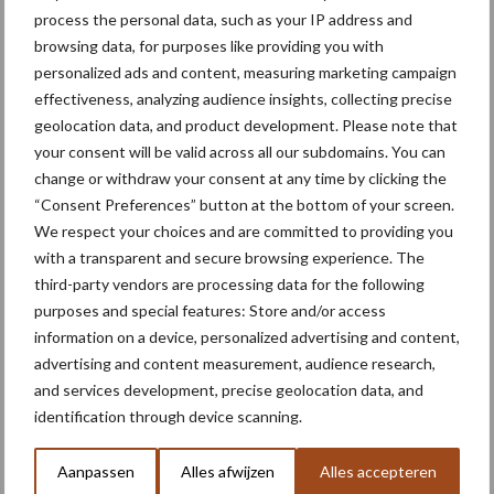
process the personal data, such as your IP address and
browsing data, for purposes like providing you with
XL
XL
Maximale capaciteit met de Catros
8003-2TX en Catros
6003-
personalized ads and content, measuring marketing campaign
2TS
effectiveness, analyzing audience insights, collecting precise
geolocation data, and product development. Please note that
Bron:
Kamps de Wild
your consent will be valid across all our subdomains. You can
Meer artikelen over
change or withdraw your consent at any time by clicking the
“Consent Preferences” button at the bottom of your screen.
We respect your choices and are committed to providing you
Nieuwe compacte
with a transparent and secure browsing experience. The
gedragen pootcombinatie
third-party vendors are processing data for the following
van AVR
purposes and special features: Store and/or access
information on a device, personalized advertising and content,
advertising and content measurement, audience research,
Provincie Antwerpen breidt
and services development, precise geolocation data, and
onttrekkingsverbod uit:
identification through device scanning.
geen water meer
oppompen uit onbevaarbare
Aanpassen
Alles afwijzen
Alles accepteren
waterlopen