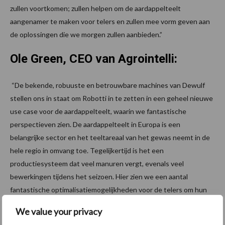
zullen voortkomen; zullen helpen om de aardappelteelt
aangenamer te maken voor telers en zullen mee vorm geven aan
de oplossingen die we morgen zullen aanbieden.”
Ole Green, CEO van Agrointelli:
“De bekende, robuuste en betrouwbare machines van Dewulf
stellen ons in staat om Robotti in te zetten in een geheel nieuwe
use case voor de aardappelteelt, waarin we fantastische
perspectieven zien. De aardappelteelt in Europa is een
belangrijke sector en het teeltareaal van het gewas neemt in de
hele regio in omvang toe. Tegelijkertijd is het een
productiesysteem dat veel manuren vergt, evenals veel
bewerkingen tijdens het seizoen. Hier zien we een aantal
fantastische optimalisatiemogelijkheden voor de telers om hun
productiesysteem en rendement te verbeteren.”
We value your privacy