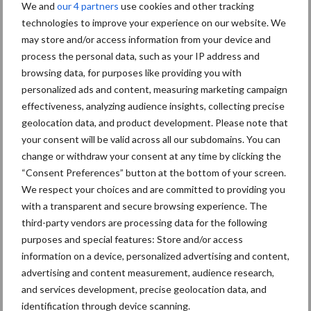
We and
our 4 partners
use cookies and other tracking
technologies to improve your experience on our website. We
may store and/or access information from your device and
process the personal data, such as your IP address and
browsing data, for purposes like providing you with
personalized ads and content, measuring marketing campaign
effectiveness, analyzing audience insights, collecting precise
geolocation data, and product development. Please note that
your consent will be valid across all our subdomains. You can
change or withdraw your consent at any time by clicking the
“Consent Preferences” button at the bottom of your screen.
Bron:
Dewulf
We respect your choices and are committed to providing you
with a transparent and secure browsing experience. The
Meer artikelen over pootmachine
third-party vendors are processing data for the following
purposes and special features: Store and/or access
Alles in één pootcombinatie
information on a device, personalized advertising and content,
met volop slimme
advertising and content measurement, audience research,
sensoriek
and services development, precise geolocation data, and
identification through device scanning.