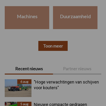
Machines
Duurzaamheid
Toon meer
Primaire
Recent nieuws
Partner nieuws
Sidebar
6 aug
"Hoge verwachtingen van schijven
voor kouters"
5 aug
Nieuwe compacte gedragen