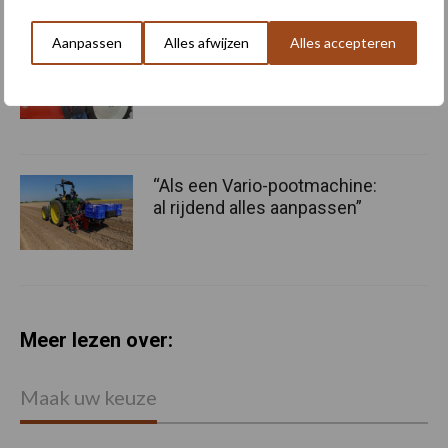
Aanpassen
Alles afwijzen
Alles accepteren
“Het hele jaar door alle
machines produceren”
“Als een Vario-pootmachine:
al rijdend alles aanpassen”
Meer lezen over:
Maak uw keuze