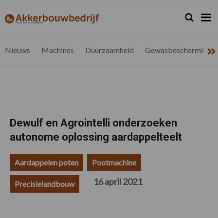
Spring
Door
Spring
Spring
naar
naar
naar
naar
Zoeken...
Zoek
akkerbouwbedrijf.be
Nieuws
de
de
de
de
hoofdnavigatie
hoofd
eerste
voettekst
voor
inhoud
sidebar
de
Nieuws
Machines
Duurzaamheid
Gewasbescherming
vlaamse
akkerbouwer
Dewulf en Agrointelli onderzoeken
autonome oplossing aardappelteelt
Aardappelen poten
Pootmachine
16 april 2021
Precisielandbouw