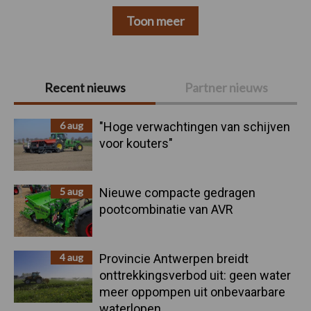
Toon meer
Primaire
Recent nieuws
Partner nieuws
Sidebar
6 aug
"Hoge verwachtingen van schijven
voor kouters"
5 aug
Nieuwe compacte gedragen
pootcombinatie van AVR
4 aug
Provincie Antwerpen breidt
onttrekkingsverbod uit: geen water
meer oppompen uit onbevaarbare
waterlopen