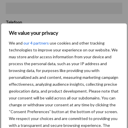
Telefoon
We value your privacy
We and
our 4 partners
use cookies and other tracking
Bankrekeningnummer
*
technologies to improve your experience on our website. We
may store and/or access information from your device and
process the personal data, such as your IP address and
browsing data, for purposes like providing you with
personalized ads and content, measuring marketing campaign
Betaalwijze
effectiveness, analyzing audience insights, collecting precise
Ik ga akkoord met automatische incasso (geen extra kosten)
geolocation data, and product development. Please note that
your consent will be valid across all our subdomains. You can
Ik ontvang de factuur via e-mail en betaal € 2,50
change or withdraw your consent at any time by clicking the
administratiekosten
“Consent Preferences” button at the bottom of your screen.
We respect your choices and are committed to providing you
with a transparent and secure browsing experience. The