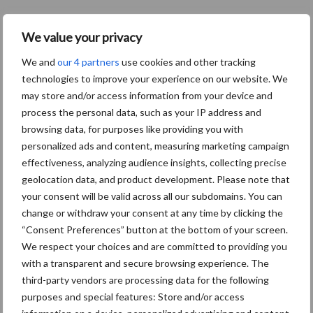
Meer lezen over:
We value your privacy
We and
our 4 partners
use cookies and other tracking
Maak uw keuze
technologies to improve your experience on our website. We
may store and/or access information from your device and
process the personal data, such as your IP address and
browsing data, for purposes like providing you with
personalized ads and content, measuring marketing campaign
Machines
Duurzaamheid
effectiveness, analyzing audience insights, collecting precise
geolocation data, and product development. Please note that
your consent will be valid across all our subdomains. You can
change or withdraw your consent at any time by clicking the
“Consent Preferences” button at the bottom of your screen.
Toon meer
We respect your choices and are committed to providing you
with a transparent and secure browsing experience. The
third-party vendors are processing data for the following
purposes and special features: Store and/or access
Primaire