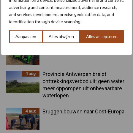
Recent nieuws
Partner nieuws
information on a device, personalized advertising and content,
advertising and content measurement, audience research,
Sidebar
and services development, precise geolocation data, and
6 aug
"Hoge verwachtingen van schijven
identification through device scanning.
voor kouters"
Aanpassen
Alles afwijzen
Alles accepteren
5 aug
Nieuwe compacte gedragen
pootcombinatie van AVR
4 aug
Provincie Antwerpen breidt
onttrekkingsverbod uit: geen water
meer oppompen uit onbevaarbare
waterlopen
4 aug
Bruggen bouwen naar Oost-Europa