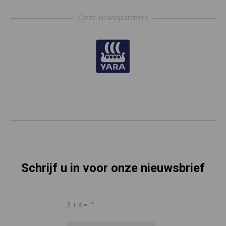
Footer
Onze brandpartners
Schrijf u in voor onze nieuwsbrief
3 + 6 =
*