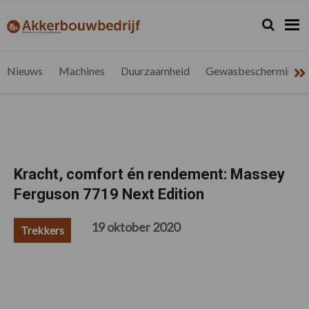
Spring
Door
Spring
Spring
naar
naar
naar
naar
Zoeken...
Zoek
akkerbouwbedrijf.be
Nieuws
de
de
de
de
hoofdnavigatie
hoofd
eerste
voettekst
voor
inhoud
sidebar
de
Nieuws
Machines
Duurzaamheid
Gewasbescherming
vlaamse
akkerbouwer
Kracht, comfort én rendement: Massey
Ferguson 7719 Next Edition
19 oktober 2020
Trekkers