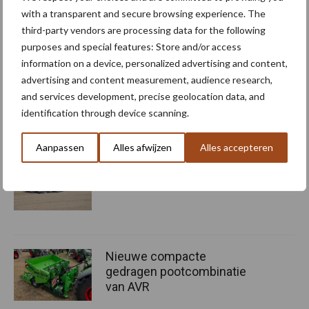
Tot 16 LED-werklampen en wegverlichting.
with a transparent and secure browsing experience. The
third-party vendors are processing data for the following
Verdere opties en apparatuur om het model van de NEXT
purposes and special features: Store and/or access
Edition te personaliseren, alsook om te voldoen aan de
information on a device, personalized advertising and content,
specifieke behoeften van de markt/het land.
advertising and content measurement, audience research,
Bron:
Mechan Groep
and services development, precise geolocation data, and
identification through device scanning.
Meer artikelen over
Aanpassen
Alles afwijzen
Alles accepteren
“Hoge verwachtingen van
schijven voor kouters”
Nieuwe compacte
gedragen pootcombinatie
van AVR