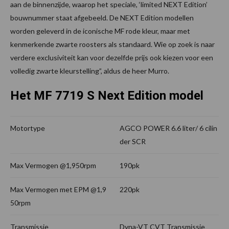
aan de binnenzijde, waarop het speciale, ‘limited NEXT Edition’
bouwnummer staat afgebeeld. De NEXT Edition modellen
worden geleverd in de iconische MF rode kleur, maar met
kenmerkende zwarte roosters als standaard. Wie op zoek is naar
verdere exclusiviteit kan voor dezelfde prijs ook kiezen voor een
volledig zwarte kleurstelling”, aldus de heer Murro.
Het MF 7719 S Next Edition model
Motortype
AGCO POWER 6.6 liter/ 6 cilin
der SCR
Max Vermogen @1,950rpm
190pk
Max Vermogen met EPM @1,9
220pk
50rpm
Transmissie
Dyna-VT CVT Transmissie