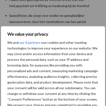
hefcapaciteit tot 4.000 kg en bediening bij de fronthef.
SpeedSteer, die zorgt voor sneller en gemakkelijker
manoeuvreren, door het verminderen van het aantal
omwentelingen van het stuurwiel dat nodig is om bochten te
We value your privacy
maken.
We and
our 4 partners
use cookies and other tracking
Auto-Guide ready, inclusief Datatronic 5 touchscreen terminal
technologies to improve your experience on our website. We
voor het beheer van de tractor- en precisielandbouwfuncties.
may store and/or access information from your device and
2,55 m brede achterspatborden met verlengers
process the personal data, such as your IP address and
browsing data, for purposes like providing you with
Meedraaiende voorspatborden (afhankelijk van de
personalized ads and content, measuring marketing campaign
bandenmaat)
effectiveness, analyzing audience insights, collecting precise
geolocation data, and product development. Please note that
Nieuwe standaard bandenmaten waaronder 650/65R42 WF –
your consent will be valid across all our subdomains. You can
540/65R30 WA om de tractie te verbeteren en verdichting te
change or withdraw your consent at any time by clicking the
voorkomen.
“Consent Preferences” button at the bottom of your screen.
We respect your choices and are committed to providing you