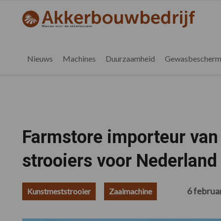
Spring
Door
Spring
Spring
naar
naar
naar
naar
akkerbouwbedrijf.be
Nieuws
de
de
de
de
hoofdnavigatie
hoofd
eerste
voettekst
voor
inhoud
sidebar
de
Nieuws
Machines
Duurzaamheid
Gewasbescherm
vlaamse
akkerbouwer
Farmstore importeur van
strooiers voor Nederland
6 februa
Kunstmeststrooier
Zaaimachine