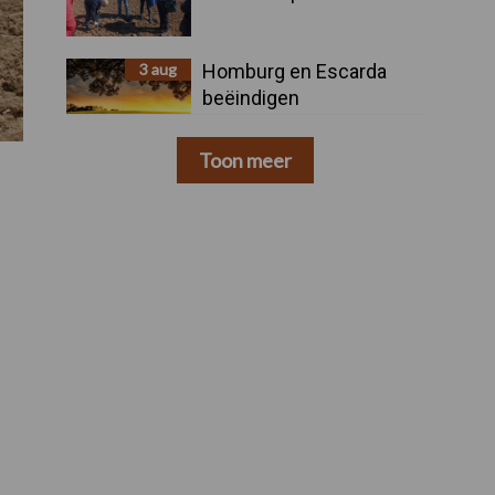
3 aug
Homburg en Escarda
beëindigen
samenwerking
Toon meer