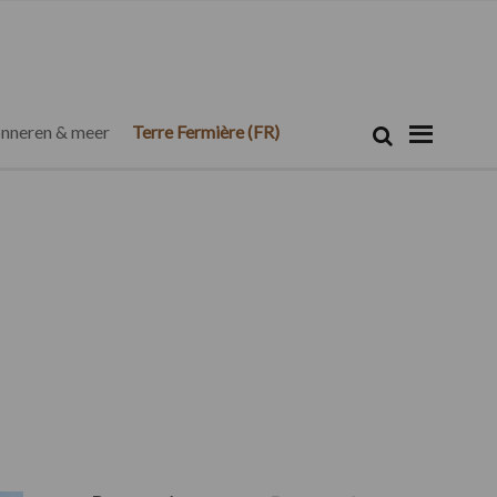
Zoeken...
Zoek
nneren & meer
Terre Fermière (FR)