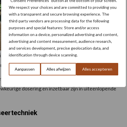
“Consent Preferences” button at the bottom of your screen.
We respect your choices and are committed to providing you
with a transparent and secure browsing experience. The
third-party vendors are processing data for the following
purposes and special features: Store and/or access
information on a device, personalized advertising and content,
advertising and content measurement, audience research,
and services development, precise geolocation data, and
 het aanbod voor gebruik bij gladheidsbestrijding
identification through device scanning.
nten en terreinbeheerders.
Aanpassen
Alles afwijzen
Alles accepteren
iment aan bij de bestaande activiteiten van Farmstore.
uwkeurige dosering en inzetbaar zijn in uiteenlopende
seertechniek