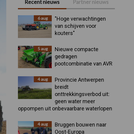
Recent nieuws
Partner nieuws
Primaire
Sidebar
6 aug
"Hoge verwachtingen
van schijven voor
kouters"
5 aug
Nieuwe compacte
gedragen
pootcombinatie van AVR
4 aug
Provincie Antwerpen
breidt
onttrekkingsverbod uit:
geen water meer
oppompen uit onbevaarbare waterlopen
4 aug
Bruggen bouwen naar
Oost-Europa