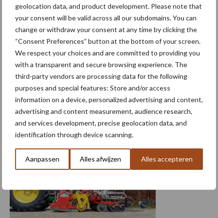
geolocation data, and product development. Please note that
your consent will be valid across all our subdomains. You can
change or withdraw your consent at any time by clicking the
Hegro buikdrukset: aandrukken onder de
“Consent Preferences” button at the bottom of your screen.
trekker zonder verlies van stuurprecisie
We respect your choices and are committed to providing you
with a transparent and secure browsing experience. The
Aandrukrollen vóór of achter de trekker zijn gemeengoed, maar
third-party vendors are processing data for the following
aandrukken ónder de trekker is minder gangbaar. Machinebouwer
purposes and special features: Store and/or access
information on a device, personalized advertising and content,
Hegro monteert momenteel volop de zogeheten buikdrukset.
advertising and content measurement, audience research,
Een centraal geplaatste aandrukwielset die het ...
Lees meer
and services development, precise geolocation data, and
identification through device scanning.
2 maart 2026
Aanpassen
Alles afwijzen
Alles accepteren