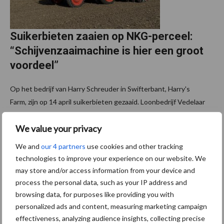
Suikerbieten zaaien op NKG-perceel:
“Schijvenzaaimachine is hier een groot
voordeel”
Op het bedrijf van Harry Schreuder in Swifterbant, Harry's
Farm, zijn op 14 april suikerbieten gezaaid. Loonbedrijf Vedelaar
uit Nagele voerde het werk uit met een nieuwe Grimme Matrix
We value your privacy
1200, getrokken door een Claas ...
Lees meer
We and
our 4 partners
use cookies and other tracking
technologies to improve your experience on our website. We
2 april 2026
may store and/or access information from your device and
process the personal data, such as your IP address and
browsing data, for purposes like providing you with
personalized ads and content, measuring marketing campaign
effectiveness, analyzing audience insights, collecting precise