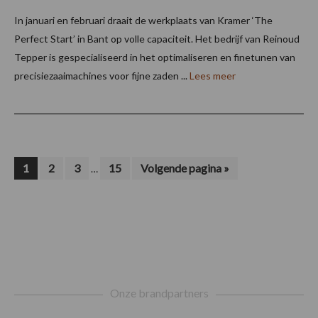
In januari en februari draait de werkplaats van Kramer ‘The
Perfect Start’ in Bant op volle capaciteit. Het bedrijf van Reinoud
Tepper is gespecialiseerd in het optimaliseren en finetunen van
precisiezaaimachines voor fijne zaden ...
Lees meer
Interim
Pagina
Pagina
Pagina
Pagina
Ga
1
2
3
15
Volgende pagina »
…
naar
pagina's
zijn
weggelaten
Footer
Onze brandpartners