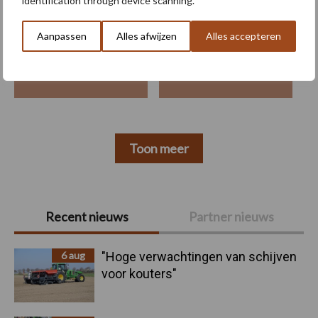
identification through device scanning.
Aanpassen
Alles afwijzen
Alles accepteren
Machines
Duurzaamheid
Toon meer
Primaire
Recent nieuws
Partner nieuws
Sidebar
6 aug
"Hoge verwachtingen van schijven
voor kouters"