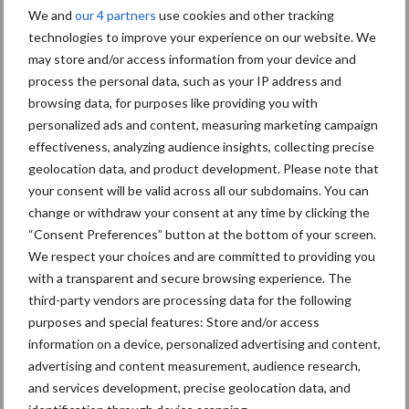
We and
our 4 partners
use cookies and other tracking
technologies to improve your experience on our website. We
may store and/or access information from your device and
Lemken Saphir XMR:
mechanische zaaimachine
process the personal data, such as your IP address and
met meer precisie en
browsing data, for purposes like providing you with
gebruiksgemak
personalized ads and content, measuring marketing campaign
effectiveness, analyzing audience insights, collecting precise
geolocation data, and product development. Please note that
Eerste DUO zaaimachines
your consent will be valid across all our subdomains. You can
van ZOCON uitgeleverd
change or withdraw your consent at any time by clicking the
“Consent Preferences” button at the bottom of your screen.
We respect your choices and are committed to providing you
with a transparent and secure browsing experience. The
third-party vendors are processing data for the following
Meer lezen over:
purposes and special features: Store and/or access
information on a device, personalized advertising and content,
advertising and content measurement, audience research,
Maak uw keuze
and services development, precise geolocation data, and