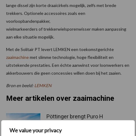
lange dissel zijn korte draaicirkels mogelijk, zelfs met brede
trekkers. Optionele accessoires zoals een
voorloopbandenpakker,
wielmarkeerders of trekkerwielsporenwisser maken aanpassing
aan elke situatie mogelijk.
Met de Solitair PT levert LEMKEN een toekomstgerichte
zaaimachine
met slimme technologie, hoge flexibiliteit en
uitstekende prestaties. Een échte aanwinst voor loonwerkers en
akkerbouwers die geen concessies willen doen bij het zaaien.
Bron en beeld:
LEMKEN
Meer artikelen over zaaimachine
Pöttinger brengt Puro H
3000-precisiezaaimachine
in 2027 op Europese markt
We value your privacy