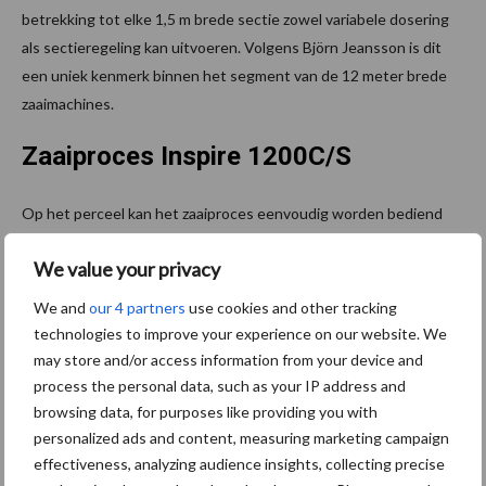
betrekking tot elke 1,5 m brede sectie zowel variabele dosering
als sectieregeling kan uitvoeren. Volgens Björn Jeansson is dit
een uniek kenmerk binnen het segment van de 12 meter brede
zaaimachines.
Zaaiproces Inspire 1200C/S
Op het perceel kan het zaaiproces eenvoudig worden bediend
met de iPad via Väderstad E-Control, dat ook kan worden
We value your privacy
verbonden met een ISOBUS-taakcontrolesysteem. De
zaaimachine zal worden geïntroduceerd tijdens de internationale
We and
our 4 partners
use cookies and other tracking
handelsbeurs Agritechnica in februari 2022. Vanaf eind 2022 kan
technologies to improve your experience on our website. We
de machine dan worden geleverd.
may store and/or access information from your device and
process the personal data, such as your IP address and
Bron:
Väderstad
browsing data, for purposes like providing you with
personalized ads and content, measuring marketing campaign
Meer artikelen over zaaimachine
effectiveness, analyzing audience insights, collecting precise