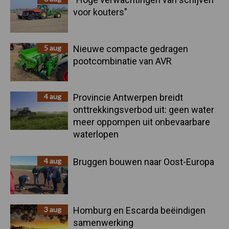
voor kouters"
5 aug
Nieuwe compacte gedragen
pootcombinatie van AVR
4 aug
Provincie Antwerpen breidt
onttrekkingsverbod uit: geen water
meer oppompen uit onbevaarbare
waterlopen
4 aug
Bruggen bouwen naar Oost-Europa
3 aug
Homburg en Escarda beëindigen
samenwerking