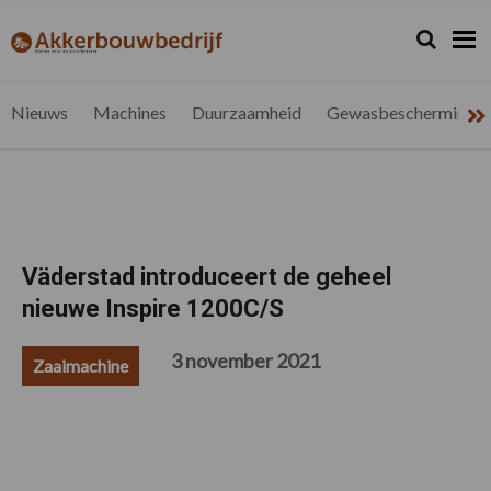
Spring
Door
Spring
Spring
naar
naar
naar
naar
Zoeken...
Zoek
akkerbouwbedrijf.be
Nieuws
de
de
de
de
hoofdnavigatie
hoofd
eerste
voettekst
voor
inhoud
sidebar
de
Nieuws
Machines
Duurzaamheid
Gewasbescherming
vlaamse
akkerbouwer
Väderstad introduceert de geheel
nieuwe Inspire 1200C/S
3 november 2021
Zaaimachine