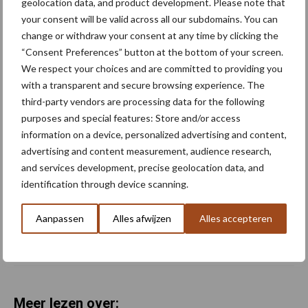
geolocation data, and product development. Please note that
Pöttinger brengt Puro H
your consent will be valid across all our subdomains. You can
3000-precisiezaaimachine
change or withdraw your consent at any time by clicking the
in 2027 op Europese markt
“Consent Preferences” button at the bottom of your screen.
We respect your choices and are committed to providing you
with a transparent and secure browsing experience. The
third-party vendors are processing data for the following
Lemken Saphir XMR:
purposes and special features: Store and/or access
mechanische zaaimachine
met meer precisie en
information on a device, personalized advertising and content,
gebruiksgemak
advertising and content measurement, audience research,
and services development, precise geolocation data, and
identification through device scanning.
Eerste DUO zaaimachines
van ZOCON uitgeleverd
Aanpassen
Alles afwijzen
Alles accepteren
Meer lezen over: