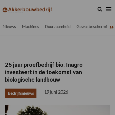
Spring
Door
Spring
Spring
naar
naar
naar
naar
Zoeken...
Zoek
akkerbouwbedrijf.be
Nieuws
de
de
de
de
hoofdnavigatie
hoofd
eerste
voettekst
voor
inhoud
sidebar
de
Nieuws
Machines
Duurzaamheid
Gewasbescherming
vlaamse
akkerbouwer
25 jaar proefbedrijf bio: Inagro
investeert in de toekomst van
biologische landbouw
19 juni 2026
Bedrijfsnieuws