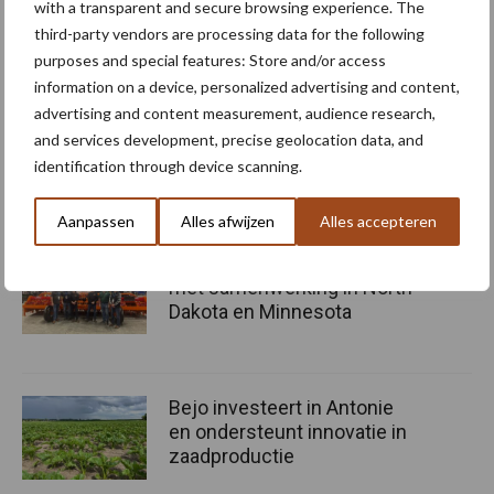
with a transparent and secure browsing experience. The
ooit. Het proefbedrijf bio zal ook de komende jaren een plaats
third-party vendors are processing data for the following
blijven waar nieuwe ideeën worden getest, gevalideerd en
purposes and special features: Store and/or access
vertaald naar concrete oplossingen voor landbouwers”, besluit
information on a device, personalized advertising and content,
Lieven Delanote.
advertising and content measurement, audience research,
and services development, precise geolocation data, and
Bron en beeld:
Inagro
identification through device scanning.
Meer artikelen over bedrijfsnieuws
Aanpassen
Alles afwijzen
Alles accepteren
Struik versterkt positie in VS
met samenwerking in North
Dakota en Minnesota
Bejo investeert in Antonie
en ondersteunt innovatie in
zaadproductie