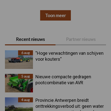
Toon meer
Primaire
Recent nieuws
Partner nieuws
Sidebar
6 aug
"Hoge verwachtingen van schijven
voor kouters"
5 aug
Nieuwe compacte gedragen
pootcombinatie van AVR
4 aug
Provincie Antwerpen breidt
onttrekkingsverbod uit: geen water