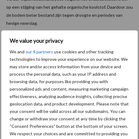
op een stijging van het gehalte organische koolstof. Daardoor zou
de bodem beter bestand zijn tegen droogte en periodes van
hevige neerslag.
Blik op de komende 25 jaar
We value your privacy
We and
our 4 partners
use cookies and other tracking
Ook de komende jaren blijft het proefbedrijf onderzoek uitvoeren
technologies to improve your experience on our website. We
naar thema’s zoals klimaatverandering, bodemgezondheid,
may store and/or access information from your device and
biodiversiteit, natuurlijke plaagbeheersing en economische
process the personal data, such as your IP address and
weerbaarheid van landbouwbedrijven.
browsing data, for purposes like providing you with
personalized ads and content, measuring marketing campaign
Daarnaast krijgt functionele biodiversiteit een grotere rol binnen
effectiveness, analyzing audience insights, collecting precise
het onderzoek. Volgens Inagro wordt bekeken hoe natuur en
geolocation data, and product development. Please note that
landbouw elkaar kunnen versterken en hoe biodiversiteit kan
your consent will be valid across all our subdomains. You can
bijdragen aan robuuste teeltsystemen.
change or withdraw your consent at any time by clicking the
“Consent Preferences” button at the bottom of your screen.
“De uitdagingen voor de landbouw worden steeds complexer.
We respect your choices and are committed to providing you
Daarom blijft onafhankelijk praktijkonderzoek belangrijker dan