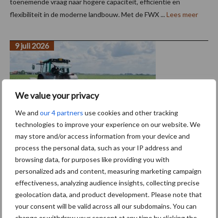
toenemende vraag naar hogere capaciteit, efficiëntie en
flexibiliteit in de moderne landbouw. Met de FWX ...
Lees meer
9 juli 2026
We value your privacy
We and
our 4 partners
use cookies and other tracking
technologies to improve your experience on our website. We
may store and/or access information from your device and
HAK combineert
process the personal data, such as your IP address and
onkruidbestrijdingstechnieken in één
browsing data, for purposes like providing you with
personalized ads and content, measuring marketing campaign
werkgang
effectiveness, analyzing audience insights, collecting precise
geolocation data, and product development. Please note that
Van de eerste nauwkeurige schoffelbewerking in een jong gewas
your consent will be valid across all our subdomains. You can
tot het onkruidvrij houden hiervan en het opnieuw opbouwen
change or withdraw your consent at any time by clicking the