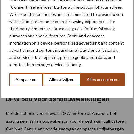
van aardappelruggen: biologische teler Jan-Willem de Weert
“Consent Preferences” button at the bottom of your screen.
gebruikt één machine in verschillende gewassen en ...
Lees meer
We respect your choices and are committed to providing you
with a transparent and secure browsing experience. The
third-party vendors are processing data for the following
8 juli 2026
purposes and special features: Store and/or access
information on a device, personalized advertising and content,
advertising and content measurement, audience research,
and services development, precise geolocation data, and
identification through device scanning.
Aanpassen
Alles afwijzen
Alles accepteren
Nieuwe Amazone dubbele veerringswals
DFW 580 voor aanbouwwerktuigen
Met de dubbele veerringwals DFW 580 breidt Amazone het
assortiment aan naloopwalsen uit voor de gedragen cultivatoren
Cenio en Cenius en voor de gedragen compacte schijveneggen