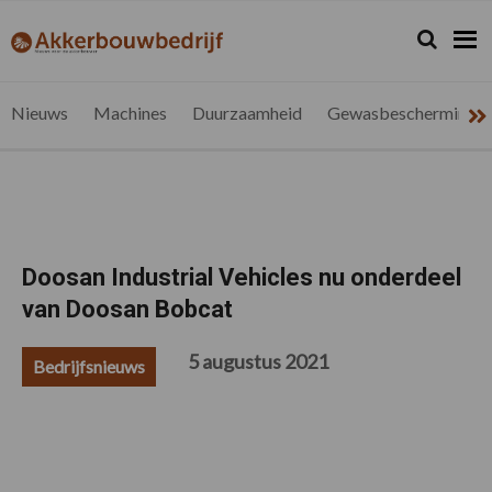
Spring
Door
Spring
Spring
naar
naar
naar
naar
Zoeken...
Zoek
akkerbouwbedrijf.be
Nieuws
de
de
de
de
hoofdnavigatie
hoofd
eerste
voettekst
voor
inhoud
sidebar
de
Nieuws
Machines
Duurzaamheid
Gewasbescherming
vlaamse
akkerbouwer
Doosan Industrial Vehicles nu onderdeel
van Doosan Bobcat
5 augustus 2021
Bedrijfsnieuws