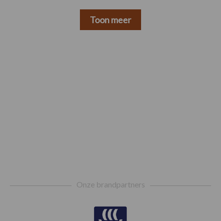
Toon meer
Footer
Onze brandpartners