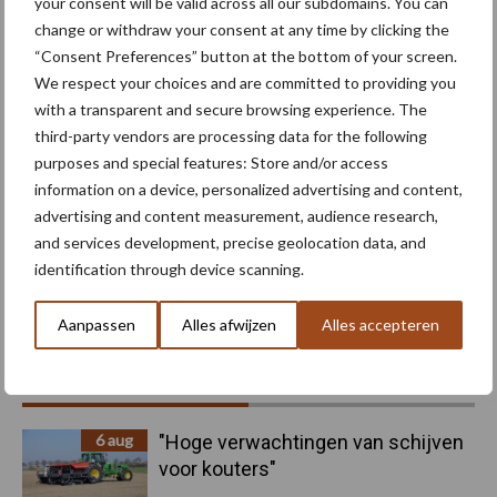
Maak uw keuze
your consent will be valid across all our subdomains. You can
change or withdraw your consent at any time by clicking the
“Consent Preferences” button at the bottom of your screen.
We respect your choices and are committed to providing you
with a transparent and secure browsing experience. The
Machines
Duurzaamheid
third-party vendors are processing data for the following
purposes and special features: Store and/or access
information on a device, personalized advertising and content,
advertising and content measurement, audience research,
and services development, precise geolocation data, and
identification through device scanning.
Toon meer
Aanpassen
Alles afwijzen
Alles accepteren
Primaire
Recent nieuws
Partner nieuws
Sidebar
6 aug
"Hoge verwachtingen van schijven
voor kouters"