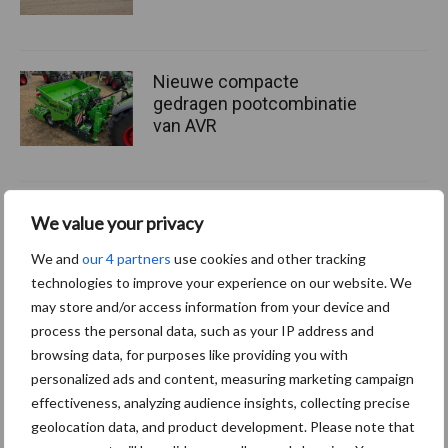
Nieuwe compacte
gedragen pootcombinatie
van AVR
Provincie Antwerpen breidt
We value your privacy
onttrekkingsverbod uit:
geen water meer
We and
our 4 partners
use cookies and other tracking
oppompen uit onbevaarbare
technologies to improve your experience on our website. We
waterlopen
may store and/or access information from your device and
process the personal data, such as your IP address and
browsing data, for purposes like providing you with
personalized ads and content, measuring marketing campaign
Meer lezen over:
effectiveness, analyzing audience insights, collecting precise
geolocation data, and product development. Please note that