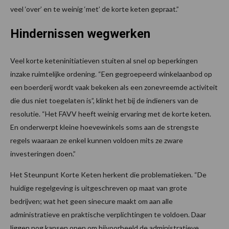
veel ‘over’ en te weinig ‘met’ de korte keten gepraat.”
Hindernissen wegwerken
Veel korte keteninitiatieven stuiten al snel op beperkingen
inzake ruimtelijke ordening. “Een gegroepeerd winkelaanbod op
een boerderij wordt vaak bekeken als een zonevreemde activiteit
die dus niet toegelaten is”, klinkt het bij de indieners van de
resolutie. “Het FAVV heeft weinig ervaring met de korte keten.
En onderwerpt kleine hoevewinkels soms aan de strengste
regels waaraan ze enkel kunnen voldoen mits ze zware
investeringen doen.”
Het Steunpunt Korte Keten herkent die problematieken. “De
huidige regelgeving is uitgeschreven op maat van grote
bedrijven; wat het geen sinecure maakt om aan alle
administratieve en praktische verplichtingen te voldoen. Daar
liggen nog kansen open om bijvoorbeeld de administratieve