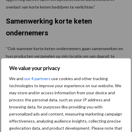
overlast van korte keten bedrijven te verlichten.”
Samenwerking korte keten
ondernemers
“Ook wanneer korte keten ondernemers gaan samenwerken en
hun producten verzamelen op één locatie om van daaruit te
verdelen naar verschillende winkels. De wetgever is vaker een
We value your privacy
rem op het ondernemerschap dan een stimulator”, weet De
We and
our 4 partners
use cookies and other tracking
Dobbeleer. “Dergelijke hubs in landbouwgebied geraken moeilijk
technologies to improve your experience on our website. We
vergund en het FAVV beschouwt deze hubs als groothandel
may store and/or access information from your device and
waardoor de administratieve en praktische verplichtingen
process the personal data, such as your IP address and
onhaalbaar worden.”
browsing data, for purposes like providing you with
personalized ads and content, measuring marketing campaign
De korte keten worstelt ook nog met de mogelijkheden rond
effectiveness, analyzing audience insights, collecting precise
tewerkstelling. Hoevewinkels vallen onder een speciale regeling
geolocation data, and product development. Please note that
waardoor het moeilijk is om flexi-jobs aan te bieden. “En ook het