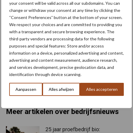
your consent will be valid across all our subdomains. You can
vastleggen van een eerlijke prijs voor de aangeboden producten
change or withdraw your consent at any time by clicking the
is moeilijk, want wat is een eerlijke prijs?”, klinkt het bij de
“Consent Preferences” button at the bottom of your screen.
indieners van het voorstel. “En wil de consument die eerlijke prijs
We respect your choices and are committed to providing you
wel betalen? De korte ketenondernemer is een prijszetter, maar
with a transparent and secure browsing experience. The
het ontbreekt hem aan voldoende parameters om die eerlijke
third-party vendors are processing data for the following
prijs te bepalen. Ook hier kan een kenniscentrum een bijdrage
purposes and special features: Store and/or access
leveren.”
information on a device, personalized advertising and content,
advertising and content measurement, audience research,
Met de aanname van dit voorstel tot resolutie vraagt het Vlaams
and services development, precise geolocation data, and
Parlement aan de Vlaamse regering; onder meer om via overleg
identification through device scanning.
wettelijke belemmeringen die een hinderpaal zijn voor de verdere
groei van de korte keten, te inventariseren en aan te pakken.
Aanpassen
Alles afwijzen
Alles accepteren
Bron:
Vilt
Meer artikelen over bedrijfsnieuws
25 jaar proefbedrijf bio: