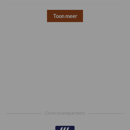
Toon meer
Footer
Onze brandpartners