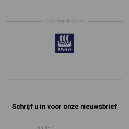
Footer
Onze brandpartners
Schrijf u in voor onze nieuwsbrief
5 + 8 =
*