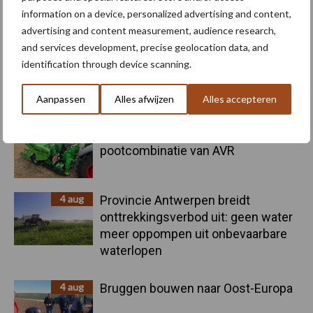
information on a device, personalized advertising and content,
Primaire
Recent nieuws
Partner nieuws
advertising and content measurement, audience research,
Sidebar
and services development, precise geolocation data, and
identification through device scanning.
6 aug
"Hoge verwachtingen van schijven
voor kouters"
Aanpassen
Alles afwijzen
Alles accepteren
5 aug
Nieuwe compacte gedragen
pootcombinatie van AVR
4 aug
Provincie Antwerpen breidt
onttrekkingsverbod uit: geen water
meer oppompen uit onbevaarbare
waterlopen
4 aug
Bruggen bouwen naar Oost-Europa