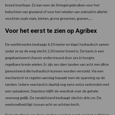
breed inzetbaar. Zo kan men de Striegel gebruiken voor het
beluchten van grasland of voor het wieden van onkruid in allerlei
vruchten zoals mais, bieten, grove groenten, granen,….
Voor het eerst te zien op Agribex
De werkbreedte bedraagt 6,10 meter en klapt hydraulisch samen
zodat ze op de weg slecht 2,50 meter breed is. De basis is een
gegalvaniseerd chassis ondersteund door zes in hoogte
regelbare brede wielen. Er zijn zes rijen tanden van acht mm dikte
gemonteerd die hydraulisch kunnen worden versteld. Via een
mechanisch te regelen aanslag bepaalt men de spanning op de
tanden. Iedere veertand is daarbij nog eens extra verbonden met
een spiraalveer. Daardoor blijft de veerdruk over de gehele
veerweg gelijk. De tandafstand bedraagt slechts drie cm. De
werksnelheid ligt tussen acht en achtien km/h.
De bedoeling is om deze wiedeg voor het eerst aan het publiek te