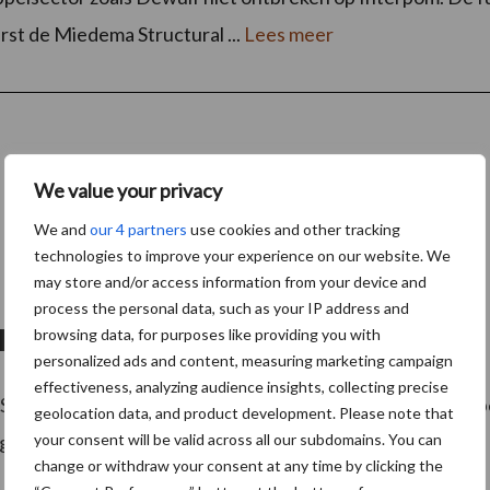
st de Miedema Structural ...
Lees meer
We value your privacy
We and
our 4 partners
use cookies and other tracking
technologies to improve your experience on our website. We
may store and/or access information from your device and
process the personal data, such as your IP address and
uwe Clean & Go bunker
browsing data, for purposes like providing you with
personalized ads and content, measuring marketing campaign
effectiveness, analyzing audience insights, collecting precise
piritfamilie aan als getrokken, tweerijige verstekaardappe
geolocation data, and product development. Please note that
gerust worden. ...
your consent will be valid across all our subdomains. You can
Lees meer
change or withdraw your consent at any time by clicking the