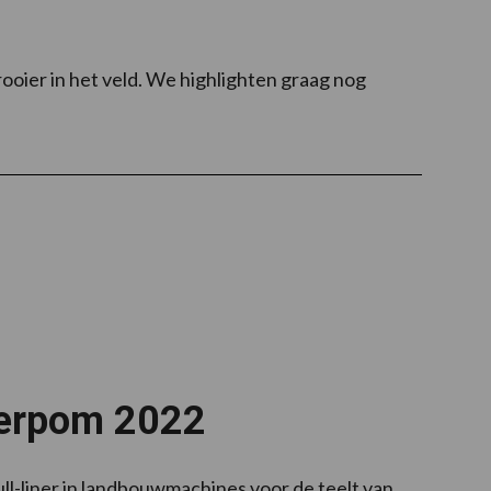
rooier in het veld. We highlighten graag nog
nterpom 2022
ll-liner in landbouwmachines voor de teelt van