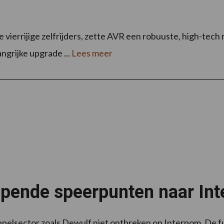
vierrijige zelfrijders, zette AVR een robuuste, high-tech 
ngrijke upgrade ...
Lees meer
lopende speerpunten naar I
pelsector zoals Dewulf niet ontbreken op Interpom. De fu