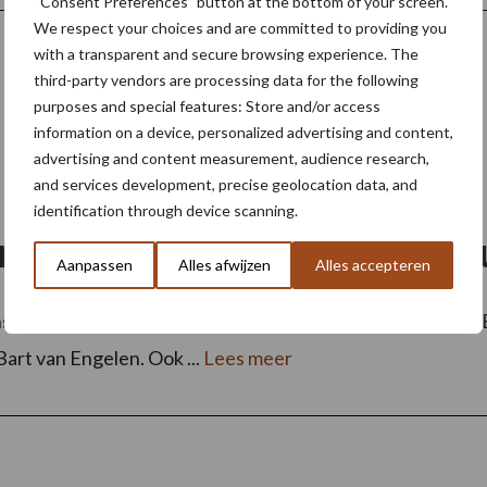
“Consent Preferences” button at the bottom of your screen.
We respect your choices and are committed to providing you
with a transparent and secure browsing experience. The
third-party vendors are processing data for the following
purposes and special features: Store and/or access
information on a device, personalized advertising and content,
advertising and content measurement, audience research,
and services development, precise geolocation data, and
identification through device scanning.
t Agro Mechanisatie trekt 
Aanpassen
Alles afwijzen
Alles accepteren
rtkippers van vrijdag 7 oktober op het terrein van Jan B
art van Engelen. Ook ...
Lees meer