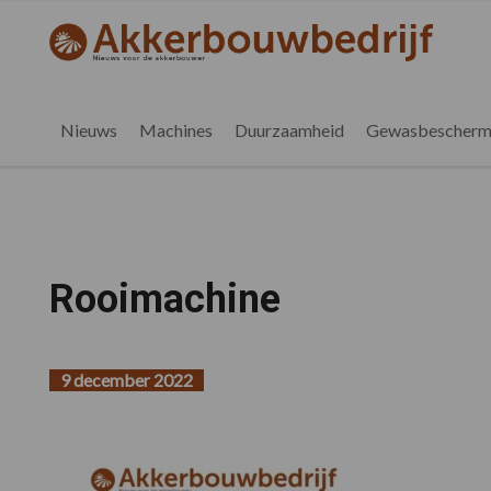
Spring
Door
Spring
naar
naar
naar
akkerbouwbedrijf.be
Nieuws
de
de
de
hoofdnavigatie
hoofd
voettekst
voor
inhoud
de
Nieuws
Machines
Duurzaamheid
Gewasbescherm
vlaamse
akkerbouwer
Rooimachine
9 december 2022