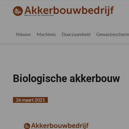
Spring
Door
Spring
naar
naar
naar
akkerbouwbedrijf.be
Nieuws
de
de
de
hoofdnavigatie
hoofd
voettekst
voor
inhoud
de
Nieuws
Machines
Duurzaamheid
Gewasbescherm
vlaamse
akkerbouwer
Biologische akkerbouw
26 maart 2021