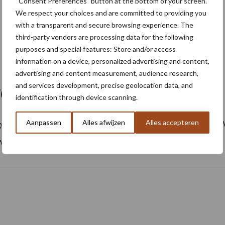
“Consent Preferences” button at the bottom of your screen.
We respect your choices and are committed to providing you
with a transparent and secure browsing experience. The
third-party vendors are processing data for the following
purposes and special features: Store and/or access
information on a device, personalized advertising and content,
advertising and content measurement, audience research,
and services development, precise geolocation data, and
voor jonge boeren
identification through device scanning.
Aanpassen
Alles afwijzen
Alles accepteren
erenbonus van het Vlaams Landbouwinvesteringsfonds (V
 en Voeding Hilde Crevits ...
Lees meer