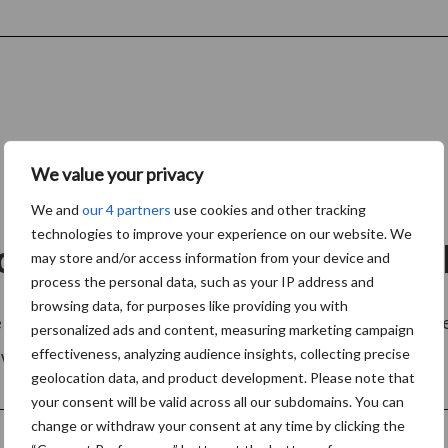
We value your privacy
We and
our 4 partners
use cookies and other tracking
technologies to improve your experience on our website. We
ouwareaal wordt biologisch
may store and/or access information from your device and
process the personal data, such as your IP address and
browsing data, for purposes like providing you with
 biologische landbouwgrond. Dat staat gelijk aan 8,5 pro
personalized ads and content, measuring marketing campaign
weten. Daarmee lijkt ...
effectiveness, analyzing audience insights, collecting precise
Lees meer
geolocation data, and product development. Please note that
your consent will be valid across all our subdomains. You can
change or withdraw your consent at any time by clicking the