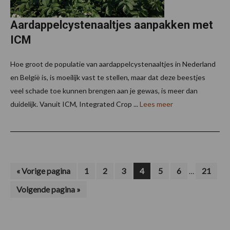
Aardappelcystenaaltjes aanpakken met
ICM
Hoe groot de populatie van aardappelcystenaaltjes in Nederland
en België is, is moeilijk vast te stellen, maar dat deze beestjes
veel schade toe kunnen brengen aan je gewas, is meer dan
duidelijk. Vanuit ICM, Integrated Crop ...
Lees meer
Interim
Ga
Pagina
Pagina
Pagina
Pagina
Pagina
Pagina
Pagina
«
Vorige pagina
1
2
3
4
5
6
21
…
naar
pagina's
Ga
Volgende pagina »
zijn
naar
weggelaten