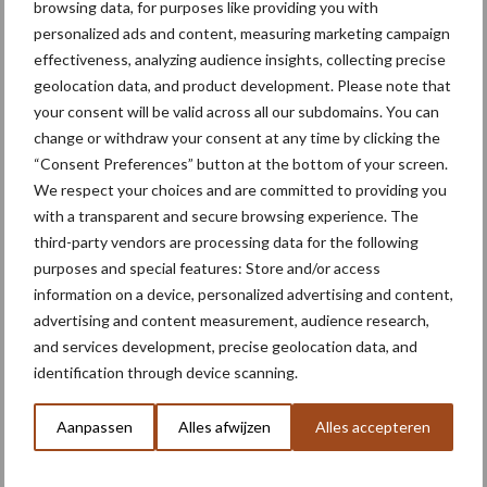
browsing data, for purposes like providing you with
personalized ads and content, measuring marketing campaign
effectiveness, analyzing audience insights, collecting precise
Batterijopslag voor agrariërs: Een
geolocation data, and product development. Please note that
slimme investering in de toekomst?
your consent will be valid across all our subdomains. You can
change or withdraw your consent at any time by clicking the
Steeds meer agrariërs ontdekken de voordelen van
“Consent Preferences” button at the bottom of your screen.
batterijopslag. Door de toenemende productie van zonne-
We respect your choices and are committed to providing you
with a transparent and secure browsing experience. The
energie op boerenerven, wordt de vraag naar efficiënte
third-party vendors are processing data for the following
opslagoplossingen steeds groter. Maar wat zijn nu precies de
purposes and special features: Store and/or access
voordelen ...
Lees meer
information on a device, personalized advertising and content,
advertising and content measurement, audience research,
27 september 2024
and services development, precise geolocation data, and
identification through device scanning.
Aanpassen
Alles afwijzen
Alles accepteren