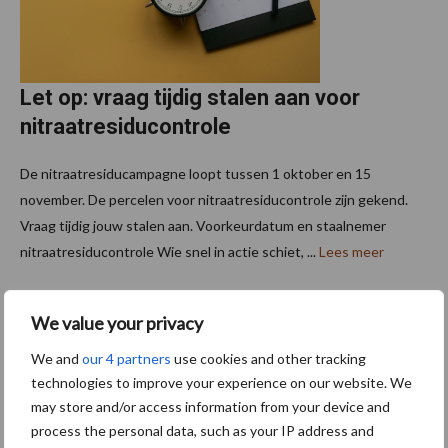
Let op: vraag tijdig stalen aan voor
nitraatresiducontrole
De nitraatresiducampagne loopt tussen 1 oktober en 15
november. De percelen voor nitraatresiducontrole zijn gekend.
Vraag tijdig jouw stalen aan. Voorkeurdatum en staalnemer
nitraatresiducontrole Wie snel in actie schiet, ...
Lees meer
27 september 2024
We value your privacy
We and
our 4 partners
use cookies and other tracking
technologies to improve your experience on our website. We
may store and/or access information from your device and
process the personal data, such as your IP address and