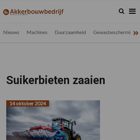
Spring
Door
Spring
naar
naar
naar
Zoeken...
Zoek
akkerbouwbedrijf.be
Nieuws
de
de
de
hoofdnavigatie
hoofd
voettekst
voor
inhoud
de
Nieuws
Machines
Duurzaamheid
Gewasbescherming
vlaamse
akkerbouwer
Suikerbieten zaaien
14 oktober 2024