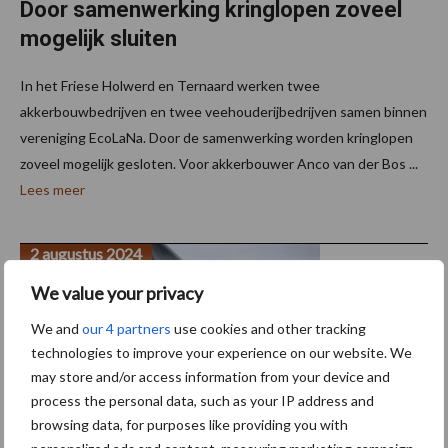
Door samenwerking kringlopen zoveel
mogelijk sluiten
In het Friese Holwerd en Ternaard werken twee
akkerbouwbedrijven en twee veehouderijbedrijven samen binnen
vereniging EcoLaNa. Door de samenwerking worden kringlopen
zoveel mogelijk gesloten. Voor akkerbouwer Anco van der Bos ...
Lees meer
2 augustus 2024
We value your privacy
We and
our 4 partners
use cookies and other tracking
technologies to improve your experience on our website. We
may store and/or access information from your device and
process the personal data, such as your IP address and
browsing data, for purposes like providing you with