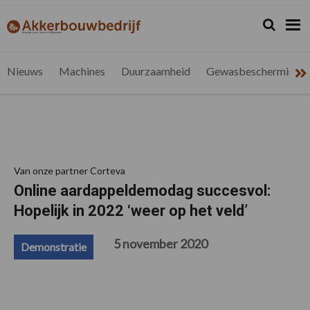
Spring
Door
Spring
Spring
naar
naar
naar
naar
Zoeken...
Zoek
akkerbouwbedrijf.be
Nieuws
de
de
de
de
hoofdnavigatie
hoofd
eerste
voettekst
voor
inhoud
sidebar
de
Nieuws
Machines
Duurzaamheid
Gewasbescherming
vlaamse
akkerbouwer
Van onze partner Corteva
Online aardappeldemodag succesvol:
Hopelijk in 2022 ‘weer op het veld’
5 november 2020
Demonstratie