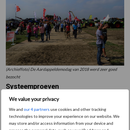
(Archieffoto) De Aardappeldemodag van 2018 werd zeer goed
bezocht
Systeemproeven
We value your privacy
Om te kijken welke methode het beste werkt voor de
We and
our 4 partners
use cookies and other tracking
aardappelteelt zijn er enkele systeemproeven uitgevoerd door de
technologies to improve your experience on our website. We
WUR. De Haan: “In Lelystad hebben we een basisproef
may store and/or access information from your device and
aangelegd op de klei, waarbij NKG – met en zonder woelen –