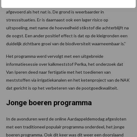
water beter vastgehouden ten tijde van droogte en sneller
afgevoerd als het nat is. De grond is weerbaarder in
stresssituaties. Er is daarnaast ook een lager risico op
uitspoeling, met name de hoeveelheid stikstof die achterblijft na
de oogst. Een ander positief effect is dat op de kleigronden een
duidelijk zichtbare groei van de biodiversiteit waarneembaar is.”
Het programma werd vervolgt met een uitgebreide
informatiesessie over kalkmeststof Perlka, het onderzoek dat
Van Iperen deed naar fertigatie met het toedienen van
meststoffen via irrigatiekanalen en het ketenproject van de NAK
dat gericht is op het verbeteren van de pootgoedkwaliteit.
Jonge boeren programma
In de avonduren werd de online Aardappeldemodag afgesloten
met een traditioneel populair programma onderdeel, het jonge
boeren programma. Ook dit keer was dit weer een doorslaand