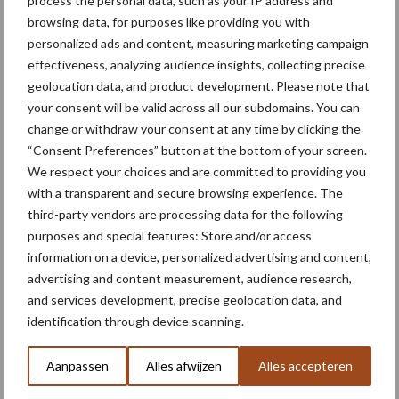
process the personal data, such as your IP address and
vergeleken wordt met ploegen. Bij PPO Vredepeel ligt een
browsing data, for purposes like providing you with
tweede proef, op zandgrond. Ook daar wordt NKG vergeleken
personalized ads and content, measuring marketing campaign
met ploegen. De laatste systeemproef ligt op de Veenkoloniën
effectiveness, analyzing audience insights, collecting precise
waar NKG vergeleken is met spitten.”
geolocation data, and product development. Please note that
your consent will be valid across all our subdomains. You can
Kleine verschillen
change or withdraw your consent at any time by clicking the
“Consent Preferences” button at the bottom of your screen.
De resultaten laten zien dat NKG geen negatieve effecten heeft
We respect your choices and are committed to providing you
op de opbrengst, al zijn er wel (kleine) rasverschillen. De Haan:
with a transparent and secure browsing experience. The
“Over het gehele bouwplan genomen zijn die
third-party vendors are processing data for the following
opbrengstverschillen verwaarloosbaar. Ook financieel zijn de
purposes and special features: Store and/or access
information on a device, personalized advertising and content,
verschillen klein. Het enige dat we daar zien is dat biologische
advertising and content measurement, audience research,
telers op zandgrond de kosten voor handwerk zien stijgen,
and services development, precise geolocation data, and
waardoor NKG voor die akkerbouwers duurder uit kan vallen.”
identification through device scanning.
De grootste voordelen zien de onderzoekers op het gebied van
waterhuishouding en structuur. “En dan met name op kleigrond”,
Aanpassen
Alles afwijzen
Alles accepteren
zo vertelt De Haan. “Omdat de structuur beter is, wordt het