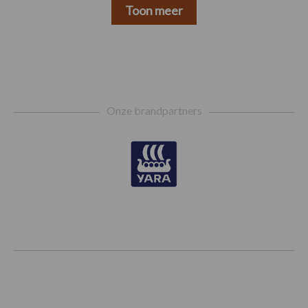
Toon meer
Footer
Onze brandpartners