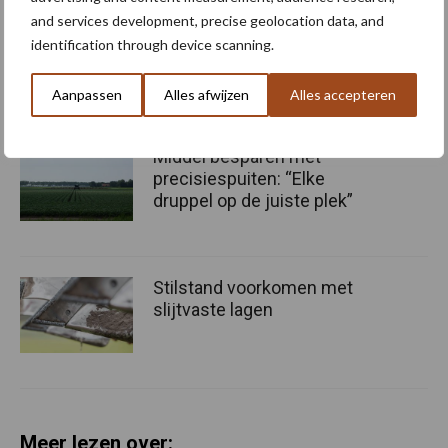
and services development, precise geolocation data, and
Bruggen bouwen naar Oost-
identification through device scanning.
Europa
Aanpassen
Alles afwijzen
Alles accepteren
Middel besparen met
precisiespuiten: “Elke
druppel op de juiste plek”
Stilstand voorkomen met
slijtvaste lagen
Meer lezen over: