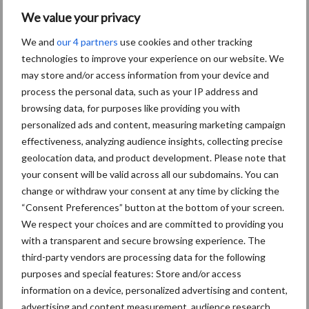
van weersverzekeringen, en neemt zo’n 55 procent van de
We value your privacy
polissen op dit gebied voor zijn rekening.
We and
our 4 partners
use cookies and other tracking
Groupama heeft daarnaast een heleboel andere activiteiten: 16
technologies to improve your experience on our website. We
miljard euro omzet in totaal, 12 miljoen klanten, 31000
may store and/or access information from your device and
medewerkers. Groupama is oorspronkelijk wel gesticht door
process the personal data, such as your IP address and
browsing data, for purposes like providing you with
boeren, en heeft 1 miljard omzet in de landbouw. De band met de
personalized ads and content, measuring marketing campaign
landbouw blijft heel sterk en de voorzitter is traditioneel een
effectiveness, analyzing audience insights, collecting precise
boer.
geolocation data, and product development. Please note that
De structuur is opgebouwd uit lokale kassen, regionale kassen,
your consent will be valid across all our subdomains. You can
change or withdraw your consent at any time by clicking the
en een nationaal niveau. Bestuurders zijn gekozen, ook op lokaal
“Consent Preferences” button at the bottom of your screen.
niveau.
We respect your choices and are committed to providing you
Bron:
Agroberichten Buitenland
with a transparent and secure browsing experience. The
third-party vendors are processing data for the following
Meer artikelen over duurzaam
purposes and special features: Store and/or access
ondernemen
information on a device, personalized advertising and content,
advertising and content measurement, audience research,