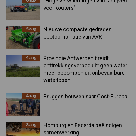
"Hoge verwachtingen van schijven
voor kouters"
5 aug
Nieuwe compacte gedragen
pootcombinatie van AVR
4 aug
Provincie Antwerpen breidt
onttrekkingsverbod uit: geen water
meer oppompen uit onbevaarbare
waterlopen
4 aug
Bruggen bouwen naar Oost-Europa
3 aug
Homburg en Escarda beëindigen
samenwerking