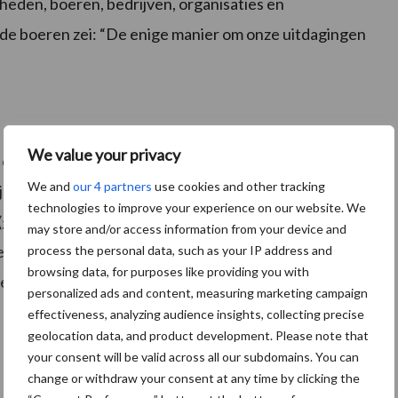
eden, boeren, bedrijven, organisaties en
e boeren zei: “De enige manier om onze uitdagingen
We value your privacy
 essentieel voor deze transitie en voor innovatie.
We and
our 4 partners
use cookies and other tracking
dens een debat. Er is nood aan eerlijke prijzen die
technologies to improve your experience on our website. We
(gezondheid, ecologie, klimaat…) inbegrepen.
may store and/or access information from your device and
elbeleid het recht op voedsel voor iedereen. Dit recht
process the personal data, such as your IP address and
browsing data, for purposes like providing you with
et als de uitdaging om de klimaatverandering aan te
personalized ads and content, measuring marketing campaign
effectiveness, analyzing audience insights, collecting precise
geolocation data, and product development. Please note that
your consent will be valid across all our subdomains. You can
change or withdraw your consent at any time by clicking the