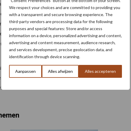
“Consent Preferences” button at the bottom of your screen.
nference de noodzakelijke samenwerking in én met
We respect your choices and are committed to providing you
n coherent voedselbeleid dat systemische problemen
with a transparent and secure browsing experience. The
third-party vendors are processing data for the following
erente beleidsinstrumenten en positieve en
purposes and special features: Store and/or access
 om deze verandering teweeg te brengen. Het
information on a device, personalized advertising and content,
advertising and content measurement, audience research,
schap, beleid en de burgermaatschappij is daarbij
and services development, precise geolocation data, and
identification through device scanning.
 de verslagen van alle sessies klaar zijn, zal er meer
Aanpassen
Alles afwijzen
Alles accepteren
len ook worden gebruikt als input voor de volgende
 voor latere discussies en debatten.
rnemen