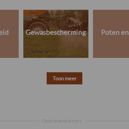
eid
Gewasbescherming
Poten en
Toon meer
Onze brandpartners