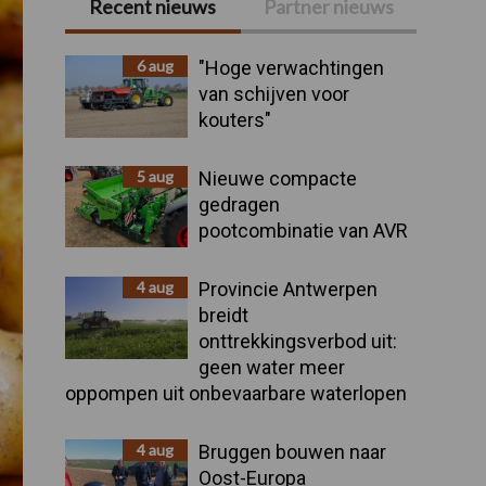
Recent nieuws
Partner nieuws
Primaire
Sidebar
6 aug
"Hoge verwachtingen
van schijven voor
kouters"
5 aug
Nieuwe compacte
gedragen
pootcombinatie van AVR
4 aug
Provincie Antwerpen
breidt
onttrekkingsverbod uit:
geen water meer
oppompen uit onbevaarbare waterlopen
4 aug
Bruggen bouwen naar
Oost-Europa