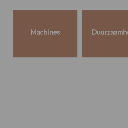
Machines
Duurzaamh
Footer