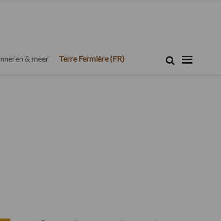
Zoeken...
Zoek
nneren & meer
Terre Fermière (FR)