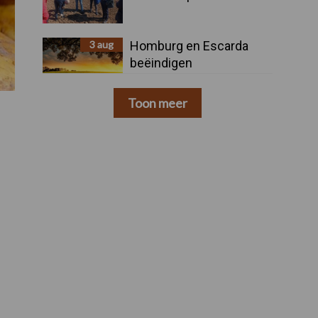
3 aug
Homburg en Escarda
beëindigen
samenwerking
Toon meer