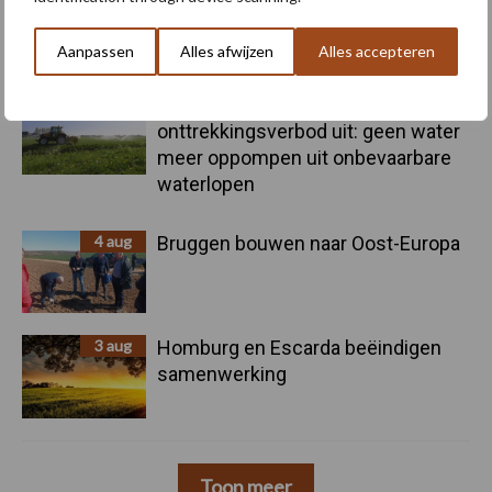
Nieuwe compacte gedragen
pootcombinatie van AVR
Aanpassen
Alles afwijzen
Alles accepteren
4 aug
Provincie Antwerpen breidt
onttrekkingsverbod uit: geen water
meer oppompen uit onbevaarbare
waterlopen
4 aug
Bruggen bouwen naar Oost-Europa
3 aug
Homburg en Escarda beëindigen
samenwerking
Toon meer