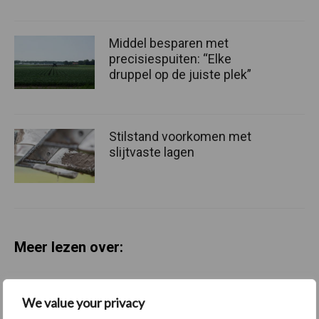
Middel besparen met
precisiespuiten: “Elke
druppel op de juiste plek”
Stilstand voorkomen met
slijtvaste lagen
Meer lezen over:
Maak uw keuze
We value your privacy