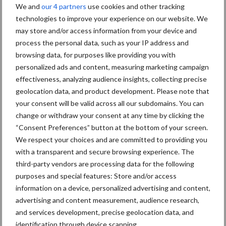
We and
our 4 partners
use cookies and other tracking
technologies to improve your experience on our website. We
may store and/or access information from your device and
Machines
Duurzaamheid
process the personal data, such as your IP address and
browsing data, for purposes like providing you with
personalized ads and content, measuring marketing campaign
effectiveness, analyzing audience insights, collecting precise
geolocation data, and product development. Please note that
Toon meer
your consent will be valid across all our subdomains. You can
change or withdraw your consent at any time by clicking the
“Consent Preferences” button at the bottom of your screen.
We respect your choices and are committed to providing you
Primaire
Recent nieuws
Partner nieuws
with a transparent and secure browsing experience. The
Sidebar
third-party vendors are processing data for the following
purposes and special features: Store and/or access
6 aug
"Hoge verwachtingen van schijven
information on a device, personalized advertising and content,
voor kouters"
advertising and content measurement, audience research,
and services development, precise geolocation data, and
identification through device scanning.
5 aug